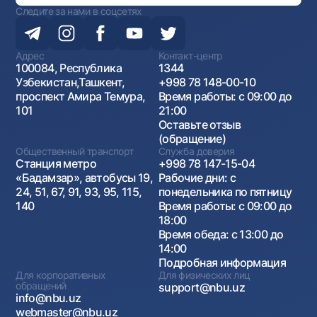
Следите за нами в соцсетях
Адрес
Контакт-центр
100084, Республика
1344
Узбекистан,Ташкент,
+998 78 148-00-10
проспект Амира Темура,
Время работы: с 09:00 до
101
21:00
Оставьте отзыв
(обращение)
Общественный транспорт
Служба доверия
Станция метро
+998 78 147-15-04
«Бадамзар», автобусы 19,
Рабочие дни: с
24, 51, 67, 91, 93, 95, 115,
понедельника по пятницу
140
Время работы: с 09:00 до
18:00
Время обеда: с 13:00 до
14:00
Подробная информация
Для корпоративных
Для физических лиц
обращений
support@nbu.uz
info@nbu.uz
webmaster@nbu.uz