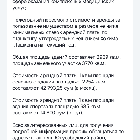
сфере оказания комплексных медицинских
Офисы и банкоматы
услуг;
Согласие на обработку персональных данных
- ежегодный пересмотр стоимости аренды за
пользование имуществом в размере не ниже
Следите за нами в соцсетях
минимальных ставок арендной платы по
г.Ташкенту, утверждаемых Решением Хокима
г.Ташкента на текущий год.
Контакт-центр
+998 78 148-00-10
1344
Общая площадь зданий составляет 2939 кв.м,
площадь земельного участка 3770 кв.м.
Стоимость арендной платы 1 кв.м площади
основного здания площадью 2254 кв.м
составляет 42 793,25 сум (в месяц).
Стоимость арендной платы 1 кв.м площади
здания спортзала площадью 685 кв.м
составляет 14 800 сум (в год).
Всех заинтересованных лиц, для получения
подробной информации просим обращаться по
адресу: г.Ташкент, Юнусабадский район,