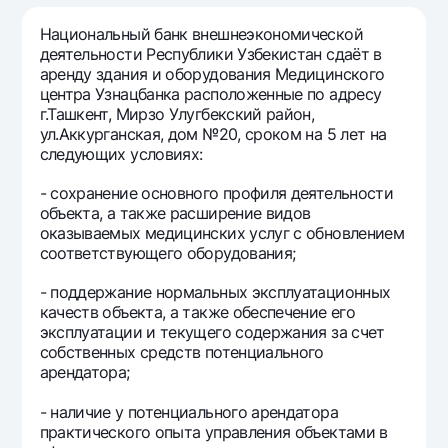
Путешественнику
National Green
До востребования USD
UzCard/HUMO
Национальный банк внешнеэкономической
Эскроу-cчёт
Для всех USD
деятельности Республики Узбекистан сдаёт в
Visa
аренду здания и оборудования Медицинского
Золотой депозит
Тарифы
Visa FIFA
центра Узнацбанка расположенные по адресу
Золотые слитки от НБУ
г.Ташкент, Мирзо Улугбекский район,
Mastercard
Акции
ул.Аккурганская, дом №20, сроком на 5 лет на
Серебряный депозит
Зарплатные
следующих условиях:
Мобильное приложение Milliy
Garmin pay
- сохранение основного профиля деятельности
объекта, а также расширение видов
Часто задаваемые вопросы
оказываемых медицинских услуг с обновлением
соответствующего оборудования;
Ищите по сайту
- поддержание нормальных эксплуатационных
качеств объекта, а также обеспечение его
эксплуатации и текущего содержания за счет
собственных средств потенциального
арендатора;
Найти
Полезные ссылки
Часто задаваемые вопросы
- наличие у потенциального арендатора
практического опыта управления объектами в
Пресс-центр