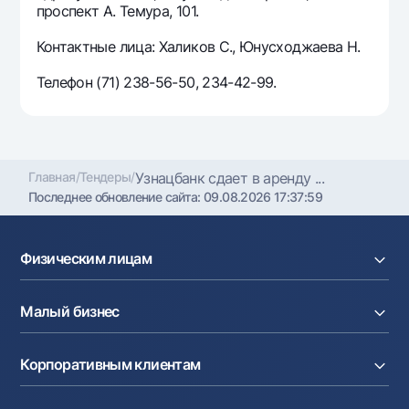
проспект А. Темура, 101.
Контактные лица: Халиков С., Юнусходжаева Н.
Телефон (71) 238-56-50, 234-42-99.
Главная
/
Тендеры
/
Узнацбанк сдает в аренду ...
Последнее обновление сайта:
09.08.2026 17:37:59
Физическим лицам
Кредиты
Малый бизнес
Вклады
Карты
Расчетный счет
Курсы валют
Корпоративным клиентам
Кредиты
Денежные переводы
Эквайринг
Тарифы
Расчетный счет
Депозиты