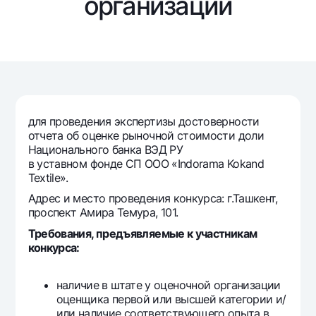
организации
Путешественнику
National Green
До востребования USD
UzCard/HUMO
Эскроу-cчёт
Для всех USD
Visa
Золотой депозит
Тарифы
Visa FIFA
Золотые слитки от НБУ
Mastercard
Акции
Серебряный депозит
Зарплатные
Мобильное приложение Milliy
для проведения экспертизы достоверности
Garmin pay
отчета об оценке рыночной стоимости доли
Национального банка ВЭД РУ
Часто задаваемые вопросы
в уставном фонде СП ООО «Indorama Kokand
Textile».
Ищите по сайту
Адрес и место проведения конкурса: г.Ташкент,
проспект Амира Темура, 101.
Требования, предъявляемые к участникам
конкурса:
Найти
Полезные ссылки
наличие в штате у оценочной организации
Часто задаваемые вопросы
оценщика первой или высшей категории и/
Пресс-центр
или наличие соответствующего опыта в