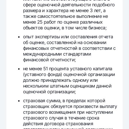
сфере оценочной деятельности подобного
Офисы и банкоматы
размера и характера не менее 3 лет, а
Согласие на обработку персональных данных
также самостоятельное выполнение не
менее 25 работ по оценке различных
Следите за нами в соцсетях
объектов оценки, в том числе бизнеса;
опыт экспертизы или составления отчета
об оценке, составленной на основании
Контакт-центр
+998 78 148-00-10
1344
финансовых отчетностей в соответствии с
международными стандартами
финансовой отчетности;
не менее 51 процента уставного капитала
(уставного фонда) оценочной организации
должно принадлежать одному или
нескольким штатным оценщикам данной
оценочной организации;
страховая сумма, в пределах которой
страховщик обязуется произвести выплату
страхового возмещения при наступлении
страхового случая в течение срока
действия договора страхования