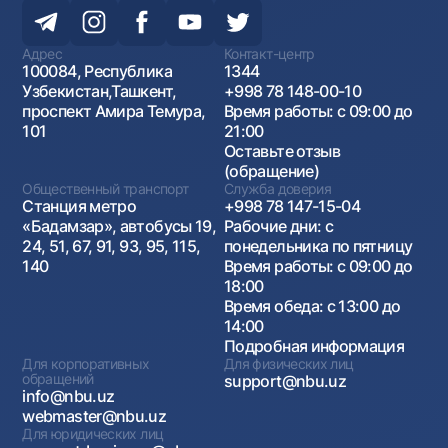
Адрес
Контакт-центр
100084, Республика
1344
Узбекистан,Ташкент,
+998 78 148-00-10
проспект Амира Темура,
Время работы: с 09:00 до
101
21:00
Оставьте отзыв
(обращение)
Общественный транспорт
Служба доверия
Станция метро
+998 78 147-15-04
«Бадамзар», автобусы 19,
Рабочие дни: с
24, 51, 67, 91, 93, 95, 115,
понедельника по пятницу
140
Время работы: с 09:00 до
18:00
Время обеда: с 13:00 до
14:00
Подробная информация
Для корпоративных
Для физических лиц
обращений
support@nbu.uz
info@nbu.uz
webmaster@nbu.uz
Для юридических лиц