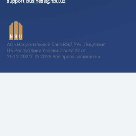
support_business@nbu.uz
АО «Национальный банк ВЭД РУ». Лицензия
ЦБ Республики Узбекистан №22 от
25.12.2021г.
© 2026 Все права защищены.