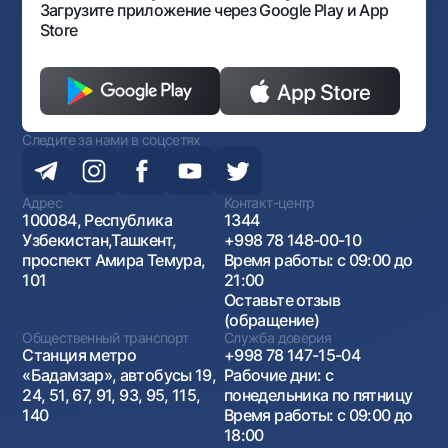
Загрузите приложение через Google Play и App
Store
Следите за нами в соцсетях
Адрес
Контакт-центр
100084, Республика
1344
Узбекистан,Ташкент,
+998 78 148-00-10
проспект Амира Темура,
Время работы: с 09:00 до
101
21:00
Оставьте отзыв
(обращение)
Общественный транспорт
Служба доверия
Станция метро
+998 78 147-15-04
«Бадамзар», автобусы 19,
Рабочие дни: с
24, 51, 67, 91, 93, 95, 115,
понедельника по пятницу
140
Время работы: с 09:00 до
18:00