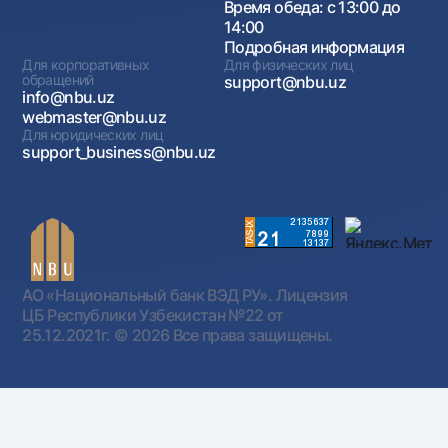
Время обеда: с 13:00 до
14:00
Подробная информация
Для корпоративных
Для физических лиц
обращений
support@nbu.uz
info@nbu.uz
webmaster@nbu.uz
Для юридических лиц
support_business@nbu.uz
АО «Национальный банк ВЭД РУ». Лицензия
ЦБ Республики Узбекистан №22 от
25.12.2021г.
© 2026 Все права защищены.