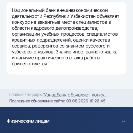
Путешественнику
National Green
До востребования USD
UzCard/HUMO
Национальный банк внешнеэкономической
Эскроу-cчёт
Для всех USD
деятельности Республики Узбекистан объявляет
Visa
конкурс на вакантные места специалистов в
Золотой депозит
Тарифы
Visa FIFA
области кадрового делопроизводства,
Золотые слитки от НБУ
организации учебных процессов, специалистов
Mastercard
Акции
кредитных подразделений, оценки качества
Серебряный депозит
Зарплатные
сервиса, референтов со знанием русского и
Мобильное приложение Milliy
узбекского языков. Знание иностранного языка
Garmin pay
и наличие практического стажа работы
приветствуется.
Часто задаваемые вопросы
Ищите по сайту
Главная
/
Тендеры
/
Узнацбанк объявляет конку...
Последнее обновление сайта:
09.08.2026 18:26:45
Найти
Полезные ссылки
Часто задаваемые вопросы
Физическим лицам
Пресс-центр