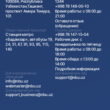
100084, Республика
1344
Узбекистан,Ташкент,
+998 78 148-00-10
проспект Амира Темура,
Время работы: с 09:00 до
101
21:00
Оставьте отзыв
(обращение)
Общественный транспорт
Служба доверия
Станция метро
+998 78 147-15-04
«Бадамзар», автобусы 19,
Рабочие дни: с
24, 51, 67, 91, 93, 95, 115,
понедельника по пятницу
140
Время работы: с 09:00 до
18:00
Время обеда: с 13:00 до
14:00
Подробная информация
Для корпоративных
Для физических лиц
обращений
support@nbu.uz
info@nbu.uz
webmaster@nbu.uz
Для юридических лиц
support_business@nbu.uz