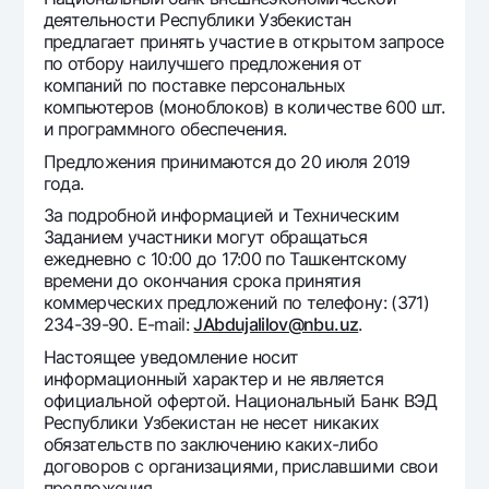
Путешественнику
National Green
До востребования USD
деятельности Республики Узбекистан
UzCard/HUMO
предлагает принять участие в открытом запросе
Эскроу-cчёт
Для всех USD
по отбору наилучшего предложения от
Visa
Золотой депозит
компаний по поставке персональных
Тарифы
Visa FIFA
компьютеров (моноблоков) в количестве 600 шт.
Золотые слитки от НБУ
и программного обеспечения.
Mastercard
Акции
Серебряный депозит
Предложения принимаются до 20 июля 2019
Зарплатные
года.
Мобильное приложение Milliy
Garmin pay
За подробной информацией и Техническим
Часто задаваемые вопросы
Заданием участники могут обращаться
ежедневно с 10:00 до 17:00 по Ташкентскому
времени до окончания срока принятия
Ищите по сайту
коммерческих предложений по телефону: (371)
234-39-90. E-mail:
JAbdujalilov@nbu.uz
.
Настоящее уведомление носит
информационный характер и не является
официальной офертой. Национальный Банк ВЭД
Найти
Полезные ссылки
Республики Узбекистан не несет никаких
Часто задаваемые вопросы
обязательств по заключению каких-либо
договоров с организациями, приславшими свои
Пресс-центр
предложения.