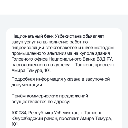
Путешественнику
National Green
До востребования USD
UzCard/HUMO
Эскроу-cчёт
Для всех USD
Visa
Золотой депозит
Тарифы
Visa FIFA
Золотые слитки от НБУ
Mastercard
Национальный банк Узбекистана объявляет
Акции
Серебряный депозит
закуп услуг на выполнение работ по
Зарплатные
гидроизоляции стеклопакетов и швов методом
Мобильное приложение Milliy
Garmin pay
промышленного альпинизма на куполе здания
Головного офиса Национального Банка ВЭД РУ,
Часто задаваемые вопросы
расположенного по адресу: г. Ташкент, проспект
Амира Темура, 101.
Ищите по сайту
Подробная информация указана в закупочной
документации.
Приём коммерческих предложений
осуществляется по адресу:
Найти
Полезные ссылки
100084, Республика Узбекистан, г. Ташкент,
Часто задаваемые вопросы
Юнусабадский район, проспект Амира Темура,
101.
Пресс-центр