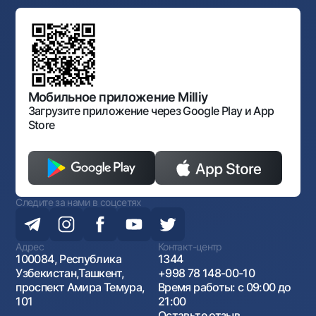
Типовые договоры
Офисы и банкоматы
Противодействие коррупции
Обсуждение проектов нормативно-правовых
Согласие на обработку персональных данных
Фирменный стиль
документов
Галерея изобразительного искусства Узбекистана
Карта сайта
Нормативно-правовые документы
Порядок и режим работы НБУ
Открытые данные
Антимонопольный комплаенс
Мобильное приложение Milliy
Загрузите приложение через Google Play и App
Store
Следите за нами в соцсетях
Адрес
Контакт-центр
100084, Республика
1344
Узбекистан,Ташкент,
+998 78 148-00-10
проспект Амира Темура,
Время работы: с 09:00 до
101
21:00
Оставьте отзыв