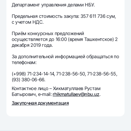
Департамент управления делами НБУ.
Офисы и банкоматы
Согласие на обработку персональных данных
Предельная стоимость закупа: 357 611 736 сум,
с учетом НДС.
Следите за нами в соцсетях
Приём конкурсных предложений
осуществляется до 16:00 (время Ташкентское) 2
Контакт-центр
декабря 2019 года.
+998 78 148-00-10
1344
За дополнительной информацией обращаться по
телефонам:
(+998) 71-234-14-14, 71-238-56-50, 71-238-56-55,
(93) 380-06-66.
Контактное лицо – Хикматуллаев Рустам
Батырович, e-mail:
rhikmatullaev@nbu.uz
.
Закупочная документация