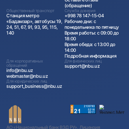
(обращение)
Общественный транспорт
Служба доверия
Станция метро
+998 78 147-15-04
«Бадамзар», автобусы 19,
Рабочие дни: с
24, 51, 67, 91, 93, 95, 115,
понедельника по пятницу
140
Время работы: с 09:00 до
18:00
Время обеда: с 13:00 до
14:00
Подробная информация
Для корпоративных
Для физических лиц
обращений
support@nbu.uz
info@nbu.uz
webmaster@nbu.uz
Для юридических лиц
support_business@nbu.uz
АО «Национальный банк ВЭД РУ». Лицензия