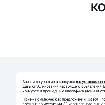
ко
Денежные переводы
Тарифы
Часто задаваемые вопросы
Ищите по сайту
Найти
Полезные ссылки
Часто задаваемые вопросы
Пресс-центр
Офисы и б
Заявки на участие в конкурсе (
по установленн
даты опубликования настоящего объявления.
Следите за нами в соцсетях
конкурсе и прошедшим квалификационный от
Прием коммерческих предложений (оферт), по
времени по истечении
32 календарного дня, 