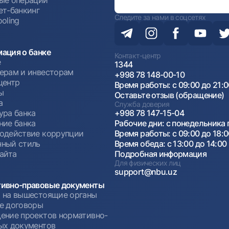
ые операции
ет-банкинг
Следите за нами в соцсетях
oling
ация о банке
Контакт-центр
е
1344
ерам и инвесторам
+998 78 148-00-10
центр
Время работы: с 09:00 до 21:
ы
Оставьте отзыв (обращение)
а
Служба доверия
ура банка
+998 78 147-15-04
ние банка
Рабочие дни: с понедельника 
одействие коррупции
Время работы: с 09:00 до 18:
ный стиль
Время обеда: с 13:00 до 14:00
сайта
Подробная информация
Для физических лиц
support@nbu.uz
ивно-правовые документы
 на вышестоящие органы
е договоры
ение проектов нормативно-
ых документов