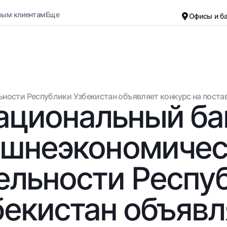
ным клиентам
Еще
Офисы и б
Карьера
О банке
Малому бизнесу
Обычная версия
ности Республики Узбекистан объявляет конкурс на поста
Черно-белая версия
ациональный ба
Вклады
Карты
Включить озвучивание
Для всех
Бесплатные
ешнеэкономичес
До востребования
Премиальные
Евро
Путешественн
ельности Респу
Возможно все
UzCard/HUMO
До востребования USD
Visa
бекистан объявл
Для всех USD
Visa FIFA
Золотой депозит
Mastercard
Золотые слитки от НБУ
Зарплатные