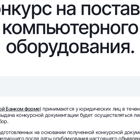
нкурс на поста
Серебряный депозит
Garmin pay
Курсы валют
Эскроу-cчё
компьютерного
Акции
Мобильное п
оборудования.
анкоматы
Согласие на обработку персональных данных
ой Банком форме
) принимаются у юридических лиц в течен
 Выдача конкурсной документации будет
осуществляться
ли
Контакт-центр
бор.
+998 78 148-00-10
1344
дготовленных на основании полученной конкурсной докумен
следующего после даты опубликования настоящего объявлен