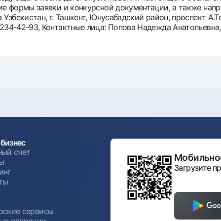
ние формы заявки и конкурсной документации, а также нап
 Узбекистан, г. Ташкент,
Юнусабадский
район,
проспект А.
Т
 234-42-93, Контактные лица: Попова Надежда Анатольевн
бизнес
ный счет
Мобильное
ы
Загрузите пр
инг
ты
ы
рские сервисы