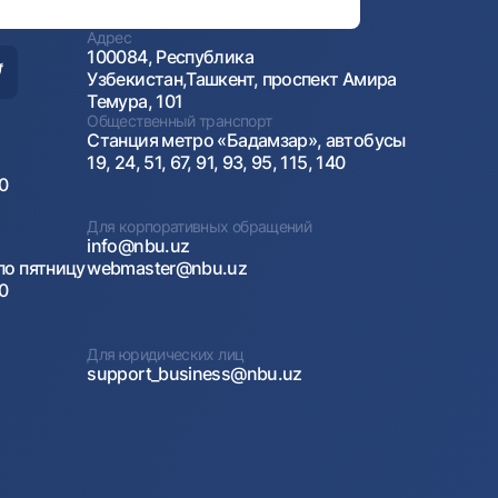
Адрес
100084, Республика
Узбекистан,Ташкент, проспект Амира
Темура, 101
Общественный транспорт
Станция метро «Бадамзар», автобусы
19, 24, 51, 67, 91, 93, 95, 115, 140
00
Для корпоративных обращений
info@nbu.uz
по пятницу
webmaster@nbu.uz
00
Для юридических лиц
support_business@nbu.uz