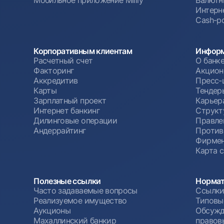
Мобильное приложение Milliy
Валютн
Интерн
Cash-po
Корпоративным клиентам
Информ
Расчетный счет
О банк
Факторинг
Акцион
Аккредитив
Пресс-
Карты
Тендер
Зарплатный проект
Карьер
Интернет банкинг
Структ
Дилинговые операции
Правле
Андеррайтинг
Против
Фирмен
Карта 
Полезные ссылки
Нормат
Часто задаваемые вопросы
Ссылки
Реализуемое имущество
Типовы
Аукционы
Обсужд
Махаллинский банкир
правов