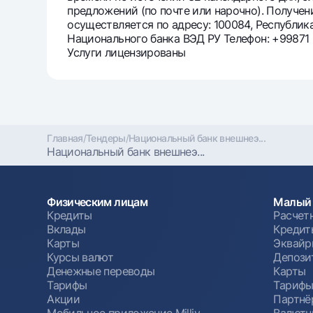
предложений (по почте или нарочно). Получе
осуществляется по адресу: 100084, Республика
Национального банка ВЭД РУ Телефон: +99871
Услуги лицензированы
Главная
/
Тендеры
/
Национальный банк внешнеэ...
Национальный банк внешнеэ...
Физическим лицам
Малый 
Кредиты
Расчет
Вклады
Кредит
Карты
Эквайр
Курсы валют
Депози
Денежные переводы
Карты
Тарифы
Тариф
Акции
Партнё