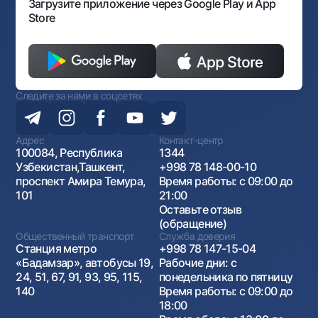
Загрузите приложение через Google Play и App
Store
Следите за нами в соцсетях
Адрес
Контакт-центр
100084, Республика
1344
Узбекистан,Ташкент,
+998 78 148-00-10
проспект Амира Темура,
Время работы: с 09:00 до
101
21:00
Оставьте отзыв
(обращение)
Общественный транспорт
Служба доверия
Станция метро
+998 78 147-15-04
«Бадамзар», автобусы 19,
Рабочие дни: с
24, 51, 67, 91, 93, 95, 115,
понедельника по пятницу
140
Время работы: с 09:00 до
18:00