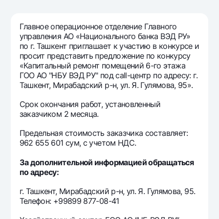
Путешественнику
National Green
До востребования USD
UzCard/HUMO
Эскроу-cчёт
Для всех USD
Главное операционное отделение Главного
Visa
управления АО «Национального банка ВЭД РУ»
Золотой депозит
Тарифы
Visa FIFA
по г. Ташкент приглашает к участию в конкурсе и
Золотые слитки от НБУ
просит представить предложение по конкурсу
Mastercard
Акции
«Капитальный ремонт помещений 6-го этажа
Серебряный депозит
Зарплатные
ГОО АО "НБУ ВЭД РУ" под call-центр по адресу: г.
Мобильное приложение Milliy
Ташкент, Мирабадский р-н, ул. Я. Гулямова, 95».
Garmin pay
Срок окончания работ, установленный
Часто задаваемые вопросы
заказчиком 2 месяца.
Предельная стоимость заказчика составляет:
Ищите по сайту
962 655 601 сум, с учетом НДС.
За дополнительной информацией обращаться
по адресу:
Найти
Полезные ссылки
г. Ташкент, Мирабадский р-н, ул. Я. Гулямова, 95.
Часто задаваемые вопросы
Телефон: +99899 877-08-41
Пресс-центр