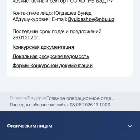
Хозяйственный сектор ГОО АО “НБ ВЭД РУ”
Офисы и банкоматы
Контактное лицо: Юлдашев Бунёд
Согласие на обработку персональных данных
Абдушукурович, Е-mail:
Byuldashov@nbu.uz
Следите за нами в соцсетях
Последний срок подачи предложений
26.01.2020г.
Контакт-центр
Конкурсная документация
+998 78 148-00-10
1344
Локальная ресурсная ведомость
Формы Конкурсной документации
Главная
/
Тендеры
/
Главное операционное отде...
Последнее обновление сайта:
08.08.2026 13:17:00
Физическим лицам