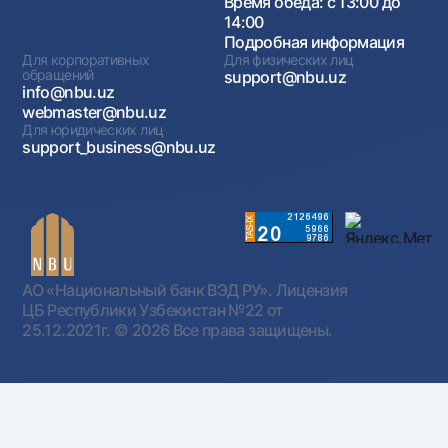
Время обеда: с 13:00 до
14:00
Подробная информация
Для корпоративных
Для физических лиц
обращений
support@nbu.uz
info@nbu.uz
webmaster@nbu.uz
Для юридических лиц
support_business@nbu.uz
АО «Национальный банк ВЭД РУ». Лицензия
ЦБ Республики Узбекистан №22 от
25.12.2021г.
© 2026 Все права защищены.