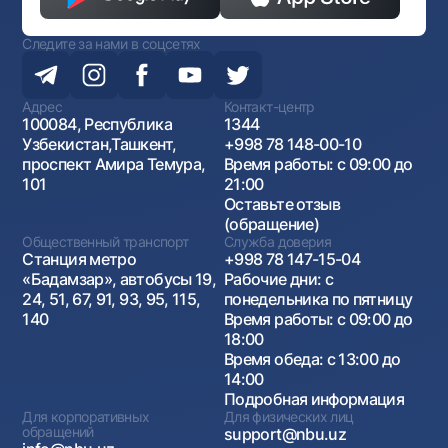
Следите за нами в соцсетях
Адрес
Контакт-центр
100084, Республика
1344
Узбекистан,Ташкент,
+998 78 148-00-10
проспект Амира Темура,
Время работы: с 09:00 до
101
21:00
Оставьте отзыв
(обращение)
Общественный транспорт
Служба доверия
Станция метро
+998 78 147-15-04
«Бадамзар», автобусы 19,
Рабочие дни: с
24, 51, 67, 91, 93, 95, 115,
понедельника по пятницу
140
Время работы: с 09:00 до
18:00
Время обеда: с 13:00 до
14:00
Подробная информация
Для корпоративных
Для физических лиц
обращений
support@nbu.uz