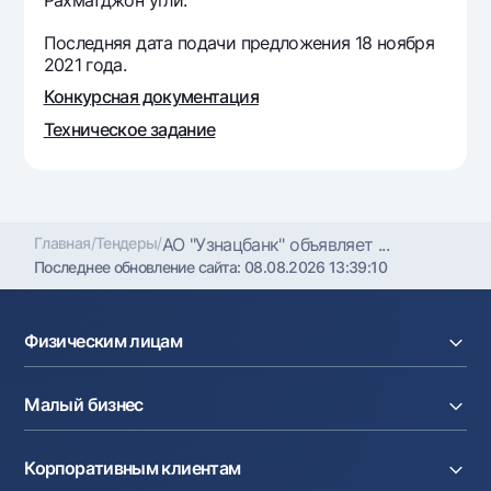
Офисы и банкоматы
Последняя дата подачи предложения 18 ноября
Согласие на обработку персональных данных
2021 года.
Конкурсная документация
Следите за нами в соцсетях
Техническое задание
Контакт-центр
+998 78 148-00-10
1344
Главная
/
Тендеры
/
АО "Узнацбанк" объявляет ...
Последнее обновление сайта:
08.08.2026 13:39:10
Физическим лицам
Кредиты
Малый бизнес
Вклады
Карты
Расчетный счет
Курсы валют
Корпоративным клиентам
Кредиты
Денежные переводы