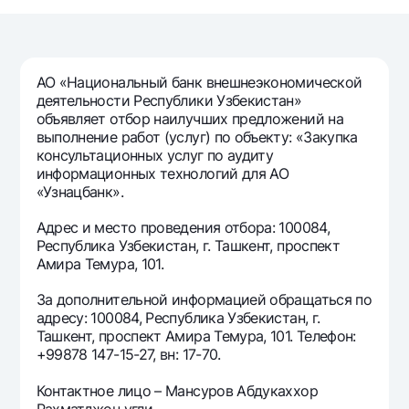
Путешественнику
National Green
До востребования USD
UzCard/HUMO
Эскроу-cчёт
Для всех USD
Visa
Золотой депозит
Тарифы
АО «Национальный банк внешнеэкономической
Visa FIFA
Золотые слитки от НБУ
деятельности Республики Узбекистан»
Mastercard
Акции
объявляет отбор наилучших предложений на
Серебряный депозит
выполнение работ (услуг) по объекту: «Закупка
Зарплатные
консультационных услуг по аудиту
Мобильное приложение Milliy
Garmin pay
информационных технологий для АО
«Узнацбанк».
Часто задаваемые вопросы
Адрес и место проведения отбора: 100084,
Республика Узбекистан, г. Ташкент, проспект
Ищите по сайту
Амира Темура, 101.
За дополнительной информацией обращаться по
адресу: 100084, Республика Узбекистан, г.
Ташкент, проспект Амира Темура, 101. Телефон:
Найти
Полезные ссылки
+99878 147-15-27, вн: 17-70.
Часто задаваемые вопросы
Контактное лицо – Мансуров Абдукаххор
Пресс-центр
Рахматджон угли.