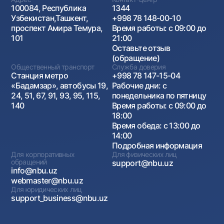
100084, Республика
1344
Узбекистан,Ташкент,
+998 78 148-00-10
проспект Амира Темура,
Время работы: с 09:00 до
101
21:00
Оставьте отзыв
(обращение)
Общественный транспорт
Служба доверия
Станция метро
+998 78 147-15-04
«Бадамзар», автобусы 19,
Рабочие дни: с
24, 51, 67, 91, 93, 95, 115,
понедельника по пятницу
140
Время работы: с 09:00 до
18:00
Время обеда: с 13:00 до
14:00
Подробная информация
Для корпоративных
Для физических лиц
обращений
support@nbu.uz
info@nbu.uz
webmaster@nbu.uz
Для юридических лиц
support_business@nbu.uz