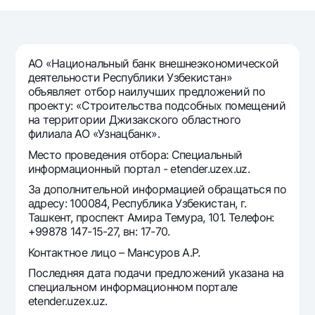
Путешественнику
National Green
До востребования USD
UzCard/HUMO
Эскроу-cчёт
Для всех USD
Visa
Золотой депозит
Тарифы
АО «Национальный банк внешнеэкономической
Visa FIFA
Золотые слитки от НБУ
деятельности Республики Узбекистан»
Mastercard
Акции
объявляет отбор наилучших предложений по
Серебряный депозит
проекту: «Строительства подсобных помещений
Зарплатные
на территории Джизакского областного
Мобильное приложение Milliy
Garmin pay
филиала АО «Узнацбанк».
Часто задаваемые вопросы
Место проведения отбора: Специальный
информационный портал - etender.uzex.uz.
За дополнительной информацией обращаться по
Ищите по сайту
адресу: 100084, Республика Узбекистан, г.
Ташкент, проспект Амира Темура, 101. Телефон:
+99878 147-15-27, вн: 17-70.
Контактное лицо – Мансуров А.Р.
Найти
Полезные ссылки
Последняя дата подачи предложений указана на
Часто задаваемые вопросы
специальном информационном портале
etender.uzex.uz.
Пресс-центр