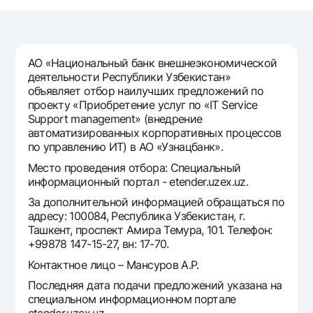
Путешественнику
National Green
До востребования USD
UzCard/HUMO
Эскроу-cчёт
Для всех USD
Visa
Золотой депозит
Тарифы
АО «Национальный банк внешнеэкономической
Visa FIFA
Золотые слитки от НБУ
деятельности Республики Узбекистан»
Mastercard
Акции
объявляет отбор наилучших предложений по
Серебряный депозит
проекту «Приобретение услуг по «IT Service
Зарплатные
Support management» (внедрение
Мобильное приложение Milliy
Garmin pay
автоматизированных корпоративных процессов
по управлению ИТ) в АО «Узнацбанк».
Часто задаваемые вопросы
Место проведения отбора: Специальный
информационный портал - etender.uzex.uz.
Ищите по сайту
За дополнительной информацией обращаться по
адресу: 100084, Республика Узбекистан, г.
Ташкент, проспект Амира Темура, 101. Телефон:
+99878 147-15-27, вн: 17-70.
Контактное лицо – Мансуров А.Р.
Найти
Полезные ссылки
Часто задаваемые вопросы
Последняя дата подачи предложений указана на
специальном информационном портале
Пресс-центр