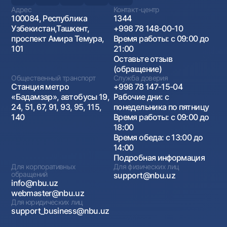
Адрес
Контакт-центр
100084, Республика
1344
Узбекистан,Ташкент,
+998 78 148-00-10
проспект Амира Темура,
Время работы: с 09:00 до
101
21:00
Оставьте отзыв
(обращение)
Общественный транспорт
Служба доверия
Станция метро
+998 78 147-15-04
«Бадамзар», автобусы 19,
Рабочие дни: с
24, 51, 67, 91, 93, 95, 115,
понедельника по пятницу
140
Время работы: с 09:00 до
18:00
Время обеда: с 13:00 до
14:00
Подробная информация
Для корпоративных
Для физических лиц
обращений
support@nbu.uz
info@nbu.uz
webmaster@nbu.uz
Для юридических лиц
support_business@nbu.uz