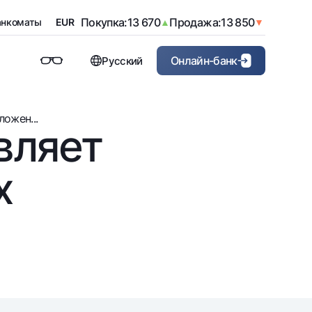
Покупка:
11 940
Продажа:
12 000
USD
▲
▼
Покупка:
13 670
Продажа:
13 850
анкоматы
EUR
▲
▼
Покупка:
15 820
Продажа:
16 420
GBP
▲
▼
Покупка:
14 510
Продажа:
15 110
CHF
▲
▼
Онлайн-банк
Русский
Покупка:
1 635
Продажа:
1 840
CNY
▲
▼
Покупка:
65
Продажа:
80
JPY
▲
▼
Частным клиентам (Milliy)
Корпоративным клиентам
Покупка:
110
Продажа:
150
RUB
▲
▼
ожен...
Для бизнеса (iBank)
вляет
Персональный кабинет
х
ику