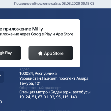
Последнее обновление сайта:
08.08.2026 06:18:03
 приложение Milliy
иложение через Google Play и App Store
Адрес
100084, Республика
Узбекистан,Ташкент, проспект Амира
Темура, 101
Общественный транспорт
Станция метро «Бадамзар», автобусы
19, 24, 51, 67, 91, 93, 95, 115, 140
00