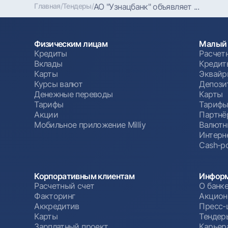
Главная
/
Тендеры
/
АО "Узнацбанк" объявляет ...
Физическим лицам
Малый 
Кредиты
Расчет
Вклады
Кредит
Карты
Эквайр
Курсы валют
Депози
Денежные переводы
Карты
Тарифы
Тариф
Акции
Партнё
Мобильное приложение Milliy
Валютн
Интерн
Cash-po
Корпоративным клиентам
Информ
Расчетный счет
О банк
Факторинг
Акцион
Аккредитив
Пресс-
Карты
Тендер
Зарплатный проект
Карьер