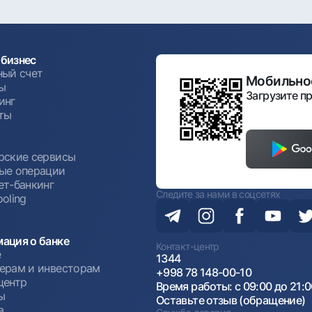
бизнес
ный счет
Мобильное
ы
Загрузите пр
инг
ты
ы
рские сервисы
ые операции
ет-банкинг
Следите за нами в соцсетях
oling
ация о банке
Контакт-центр
е
1344
ерам и инвесторам
+998 78 148-00-10
центр
Время работы: с 09:00 до 21:
ы
Оставьте отзыв (обращение)
а