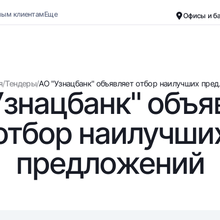
ным клиентам
Еще
Офисы и б
Карьера
О банке
Малому бизнесу
Обычная версия
я
/
Тендеры
/
АО "Узнацбанк" объявляет отбор наилучших предл
Узнацбанк" объя
Черно-белая версия
Вклады
Карты
Включить озвучивание
Для всех
Бесплатные
отбор наилучши
До востребования
Премиальные
Евро
Путешественн
предложений
Возможно все
UzCard/HUMO
До востребования USD
Visa
Для всех USD
Visa FIFA
Золотой депозит
Mastercard
Золотые слитки от НБУ
Зарплатные