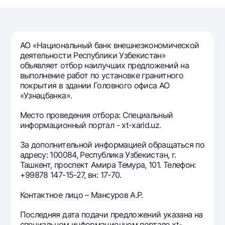
Путешественнику
National Green
До востребования USD
UzCard/HUMO
Эскроу-cчёт
Для всех USD
Visa
Золотой депозит
Тарифы
АО «Национальный банк внешнеэкономической
Visa FIFA
Золотые слитки от НБУ
деятельности Республики Узбекистан»
Mastercard
Акции
объявляет отбор наилучших предложений на
Серебряный депозит
выполнение работ по установке гранитного
Зарплатные
покрытия в здании Головного офиса АО
Мобильное приложение Milliy
Garmin pay
«Узнацбанка».
Часто задаваемые вопросы
Место проведения отбора: Специальный
информационный портал - xt-xarid.uz.
Ищите по сайту
За дополнительной информацией обращаться по
адресу: 100084, Республика Узбекистан, г.
Ташкент, проспект Амира Темура, 101. Телефон:
+99878 147-15-27, вн: 17-70.
Найти
Полезные ссылки
Контактное лицо – Мансуров А.Р.
Часто задаваемые вопросы
Последняя дата подачи предложений указана на
Пресс-центр
специальном информационном портале xt-