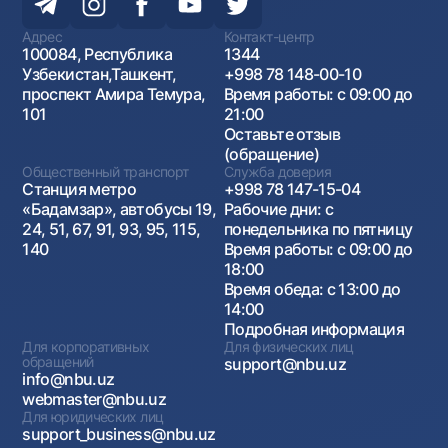
Адрес
Контакт-центр
100084, Республика
1344
Узбекистан,Ташкент,
+998 78 148-00-10
проспект Амира Темура,
Время работы: с 09:00 до
101
21:00
Оставьте отзыв
(обращение)
Общественный транспорт
Служба доверия
Станция метро
+998 78 147-15-04
«Бадамзар», автобусы 19,
Рабочие дни: с
24, 51, 67, 91, 93, 95, 115,
понедельника по пятницу
140
Время работы: с 09:00 до
18:00
Время обеда: с 13:00 до
14:00
Подробная информация
Для корпоративных
Для физических лиц
обращений
support@nbu.uz
info@nbu.uz
webmaster@nbu.uz
Для юридических лиц
support_business@nbu.uz