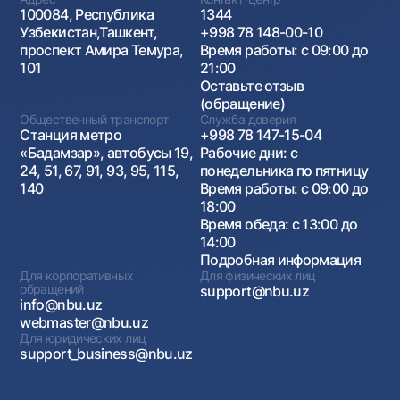
100084, Республика
1344
Узбекистан,Ташкент,
+998 78 148-00-10
проспект Амира Темура,
Время работы: с 09:00 до
101
21:00
Оставьте отзыв
(обращение)
Общественный транспорт
Служба доверия
Станция метро
+998 78 147-15-04
«Бадамзар», автобусы 19,
Рабочие дни: с
24, 51, 67, 91, 93, 95, 115,
понедельника по пятницу
140
Время работы: с 09:00 до
18:00
Время обеда: с 13:00 до
14:00
Подробная информация
Для корпоративных
Для физических лиц
обращений
support@nbu.uz
info@nbu.uz
webmaster@nbu.uz
Для юридических лиц
support_business@nbu.uz