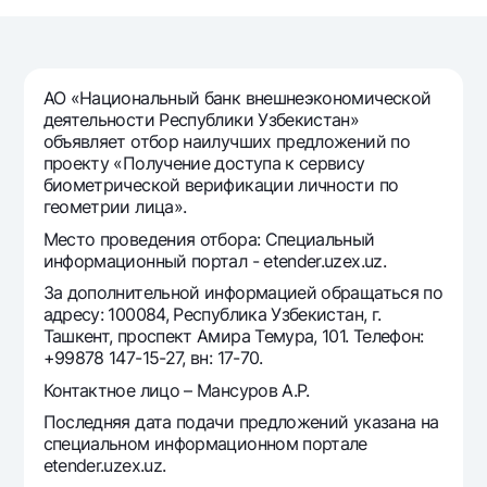
Путешественнику
National Green
До востребования USD
UzCard/HUMO
Эскроу-cчёт
Для всех USD
Visa
Золотой депозит
Тарифы
АО «Национальный банк внешнеэкономической
Visa FIFA
Золотые слитки от НБУ
деятельности Республики Узбекистан»
Mastercard
Акции
объявляет отбор наилучших предложений по
Серебряный депозит
проекту «Получение доступа к сервису
Зарплатные
биометрической верификации личности по
Мобильное приложение Milliy
Garmin pay
геометрии лица».
Часто задаваемые вопросы
Место проведения отбора: Специальный
информационный портал - etender.uzex.uz.
За дополнительной информацией обращаться по
Ищите по сайту
адресу: 100084, Республика Узбекистан, г.
Ташкент, проспект Амира Темура, 101. Телефон:
+99878 147-15-27, вн: 17-70.
Контактное лицо – Мансуров А.Р.
Найти
Полезные ссылки
Последняя дата подачи предложений указана на
Часто задаваемые вопросы
специальном информационном портале
etender.uzex.uz.
Пресс-центр