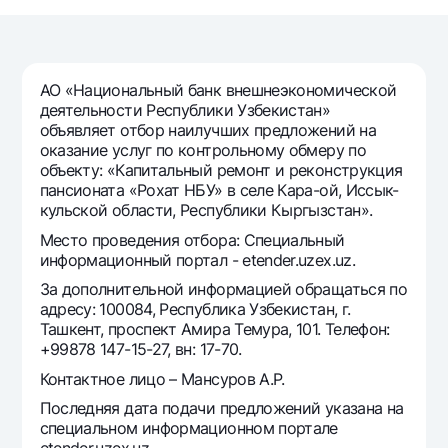
Путешественнику
National Green
До востребования USD
UzCard/HUMO
Эскроу-cчёт
Для всех USD
Visa
Золотой депозит
Тарифы
АО «Национальный банк внешнеэкономической
Visa FIFA
Золотые слитки от НБУ
деятельности Республики Узбекистан»
Mastercard
Акции
объявляет отбор наилучших предложений на
Серебряный депозит
оказание услуг по контрольному обмеру по
Зарплатные
объекту: «Капитальный ремонт и реконструкция
Мобильное приложение Milliy
Garmin pay
пансионата «Рохат НБУ» в селе Кара-ой, Иссык-
кульской области, Республики Кыргызстан».
Часто задаваемые вопросы
Место проведения отбора: Специальный
информационный портал - etender.uzex.uz.
Ищите по сайту
За дополнительной информацией обращаться по
адресу: 100084, Республика Узбекистан, г.
Ташкент, проспект Амира Темура, 101. Телефон:
+99878 147-15-27, вн: 17-70.
Контактное лицо – Мансуров А.Р.
Найти
Полезные ссылки
Часто задаваемые вопросы
Последняя дата подачи предложений указана на
специальном информационном портале
Пресс-центр