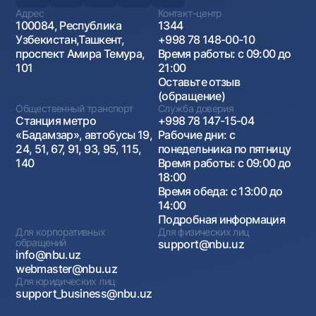
Адрес
Контакт-центр
100084, Республика
1344
Узбекистан,Ташкент,
+998 78 148-00-10
проспект Амира Темура,
Время работы: с 09:00 до
101
21:00
Оставьте отзыв
(обращение)
Общественный транспорт
Служба доверия
Станция метро
+998 78 147-15-04
«Бадамзар», автобусы 19,
Рабочие дни: с
24, 51, 67, 91, 93, 95, 115,
понедельника по пятницу
140
Время работы: с 09:00 до
18:00
Время обеда: с 13:00 до
14:00
Подробная информация
Для корпоративных
Для физических лиц
обращений
support@nbu.uz
info@nbu.uz
webmaster@nbu.uz
Для юридических лиц
support_business@nbu.uz