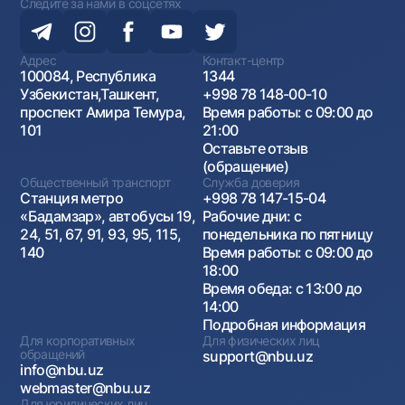
Следите за нами в соцсетях
Адрес
Контакт-центр
100084, Республика
1344
Узбекистан,Ташкент,
+998 78 148-00-10
проспект Амира Темура,
Время работы: с 09:00 до
101
21:00
Оставьте отзыв
(обращение)
Общественный транспорт
Служба доверия
Станция метро
+998 78 147-15-04
«Бадамзар», автобусы 19,
Рабочие дни: с
24, 51, 67, 91, 93, 95, 115,
понедельника по пятницу
140
Время работы: с 09:00 до
18:00
Время обеда: с 13:00 до
14:00
Подробная информация
Для корпоративных
Для физических лиц
обращений
support@nbu.uz
info@nbu.uz
webmaster@nbu.uz
Для юридических лиц