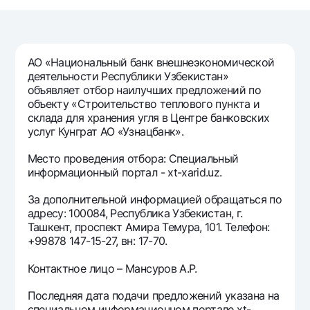
Путешественнику
National Green
До востребования USD
UzCard/HUMO
Эскроу-cчёт
Для всех USD
Visa
Золотой депозит
Тарифы
АО «Национальный банк внешнеэкономической
Visa FIFA
Золотые слитки от НБУ
деятельности Республики Узбекистан»
Mastercard
Акции
объявляет отбор наилучших предложений по
Серебряный депозит
объекту «Строительство теплового пункта и
Зарплатные
склада для хранения угля в Центре банковских
Мобильное приложение Milliy
Garmin pay
услуг Кунграт АО «Узнацбанк».
Часто задаваемые вопросы
Место проведения отбора: Специальный
информационный портал - xt-xarid.uz.
Ищите по сайту
За дополнительной информацией обращаться по
адресу: 100084, Республика Узбекистан, г.
Ташкент, проспект Амира Темура, 101. Телефон:
+99878 147-15-27, вн: 17-70.
Найти
Полезные ссылки
Контактное лицо – Мансуров А.Р.
Часто задаваемые вопросы
Последняя дата подачи предложений указана на
Пресс-центр
специальном информационном портале xt-