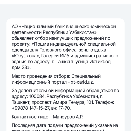
Путешественнику
National Green
До востребования USD
UzCard/HUMO
Эскроу-cчёт
Для всех USD
Visa
Золотой депозит
Тарифы
АО «Национальный банк внешнеэкономической
Visa FIFA
Золотые слитки от НБУ
деятельности Республики Узбекистан»
Mastercard
Акции
объявляет отбор наилучших предложений по
Серебряный депозит
проекту: «Пошив индивидуальной специальной
Зарплатные
одежды для Головного офиса, зоны отдыха
Мобильное приложение Milliy
Garmin pay
«Юсуфхона», Галереи ИИУ и административного
здания по адресу: г. Ташкент, улица Истикбол,
Часто задаваемые вопросы
дом 23».
Место проведения отбора: Специальный
Ищите по сайту
информационный портал - xt-xarid.uz.
За дополнительной информацией обращаться по
адресу: 100084, Республика Узбекистан, г.
Ташкент, проспект Амира Темура, 101. Телефон:
+99878 147-15-27, вн: 17-70.
Найти
Полезные ссылки
Контактное лицо – Мансуров А.Р.
Часто задаваемые вопросы
Последняя дата подачи предложений указана на
Пресс-центр