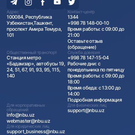
Адрес
Контакт-центр
100084, Республика
1344
Узбекистан,Ташкент,
+998 78 148-00-10
проспект Амира Темура,
Время работы: с 09:00 до
101
21:00
Оставьте отзыв
(обращение)
Общественный транспорт
Служба доверия
Станция метро
+998 78 147-15-04
«Бадамзар», автобусы 19,
Рабочие дни: с
24, 51, 67, 91, 93, 95, 115,
понедельника по пятницу
140
Время работы: с 09:00 до
18:00
Время обеда: с 13:00 до
14:00
Подробная информация
Для корпоративных
Для физических лиц
обращений
support@nbu.uz
info@nbu.uz
webmaster@nbu.uz
Для юридических лиц
support_business@nbu.uz