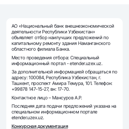
Путешественнику
National Green
До востребования USD
UzCard/HUMO
Эскроу-cчёт
Для всех USD
Visa
Золотой депозит
Тарифы
АО «Национальный банк внешнеэкономической
Visa FIFA
Золотые слитки от НБУ
деятельности Республики Узбекистан»
Mastercard
Акции
объявляет отбор наилучших предложений по
Серебряный депозит
капитальному ремонту здания Наманганского
Зарплатные
областного филиала Банка.
Мобильное приложение Milliy
Garmin pay
Место проведения отбора: Специальный
Часто задаваемые вопросы
информационный портал - etender.uzex.uz.
За дополнительной информацией обращаться по
адресу: 100084, Республика Узбекистан, г.
Ищите по сайту
Ташкент, проспект Амира Темура, 101. Телефон:
+99878 147-15-27, вн: 17-70.
Контактное лицо – Мансуров А.Р.
Последняя дата подачи предложений указана на
Найти
Полезные ссылки
специальном информационном портале
Часто задаваемые вопросы
etender.uzex.uz.
Пресс-центр
Конкурсная документация