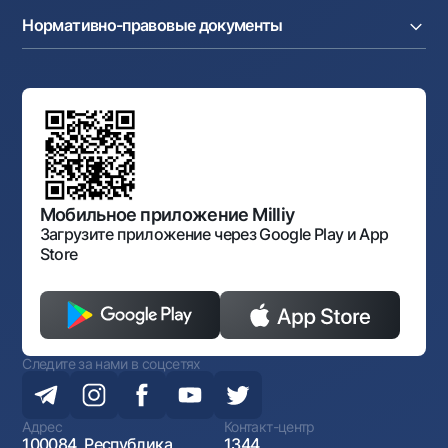
Часто задаваемые вопросы
Тендеры
Дилинговые операции
Cash-pooling
Нормативно-правовые документы
Реализуемое имущество
Карьера
Андеррайтинг
Аукционы
Структура банка
Ссылки на вышестоящие органы
Махаллинский банкир
Правление банка
Типовые договоры
Офисы и банкоматы
Противодействие коррупции
Обсуждение проектов нормативно-правовых
Согласие на обработку персональных данных
Фирменный стиль
документов
Галерея изобразительного искусства Узбекистана
Карта сайта
Нормативно-правовые документы
Порядок и режим работы НБУ
Открытые данные
Антимонопольный комплаенс
Мобильное приложение Milliy
Загрузите приложение через Google Play и App
Store
Следите за нами в соцсетях
Адрес
Контакт-центр
100084, Республика
1344