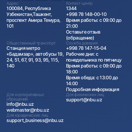
Адрес
Контакт-центр
100084, Республика
1344
Узбекистан,Ташкент,
+998 78 148-00-10
проспект Амира Темура,
Время работы: с 09:00 до
101
21:00
Оставьте отзыв
(обращение)
Общественный транспорт
Служба доверия
Станция метро
+998 78 147-15-04
«Бадамзар», автобусы 19,
Рабочие дни: с
24, 51, 67, 91, 93, 95, 115,
понедельника по пятницу
140
Время работы: с 09:00 до
18:00
Время обеда: с 13:00 до
14:00
Подробная информация
Для корпоративных
Для физических лиц
обращений
support@nbu.uz
info@nbu.uz
webmaster@nbu.uz
Для юридических лиц
support_business@nbu.uz