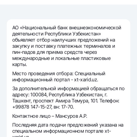
Путешественнику
National Green
До востребования USD
UzCard/HUMO
Эскроу-cчёт
Для всех USD
Visa
Золотой депозит
Тарифы
АО «Национальный банк внешнеэкономической
Visa FIFA
Золотые слитки от НБУ
деятельности Республики Узбекистан»
Mastercard
Акции
объявляет отбор наилучших предложений на
Серебряный депозит
закупку и поставку платежных терминалов и
Зарплатные
пин-падов для приема средств через
Мобильное приложение Milliy
Garmin pay
международные и локальные пластиковые
карты.
Часто задаваемые вопросы
Место проведения отбора: Специальный
информационный портал - xt-xarid.uz.
Ищите по сайту
За дополнительной информацией обращаться по
адресу: 100084, Республика Узбекистан, г.
Ташкент, проспект Амира Темура, 101. Телефон:
+99878 147-15-27, вн: 17-70.
Контактное лицо – Мансуров А.Р.
Найти
Полезные ссылки
Часто задаваемые вопросы
Последняя дата подачи предложений указана на
специальном информационном портале xt-
Пресс-центр