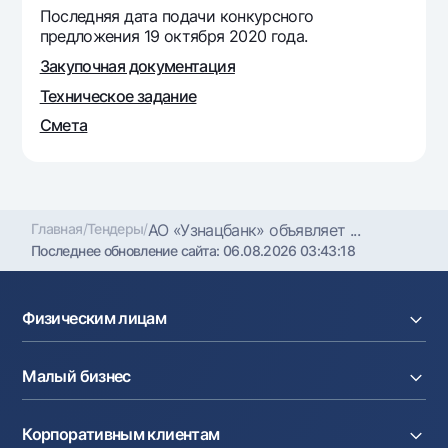
Последняя дата подачи конкурсного
Офисы и банкоматы
предложения 19 октября 2020 года.
Согласие на обработку персональных данных
Закупочная документация
Следите за нами в соцсетях
Техническое задание
Смета
Контакт-центр
+998 78 148-00-10
1344
Главная
/
Тендеры
/
АО «Узнацбанк» объявляет ...
Последнее обновление сайта:
06.08.2026 03:43:18
Физическим лицам
Кредиты
Малый бизнес
Вклады
Карты
Расчетный счет
Курсы валют
Корпоративным клиентам
Кредиты
Денежные переводы