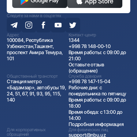
Следите за нами в соцсетях
Адрес
Контакт-центр
100084, Республика
1344
Узбекистан,Ташкент,
+998 78 148-00-10
проспект Амира Темура,
Время работы: с 09:00 до
101
21:00
Оставьте отзыв
(обращение)
Общественный транспорт
Служба доверия
Станция метро
+998 78 147-15-04
«Бадамзар», автобусы 19,
Рабочие дни: с
24, 51, 67, 91, 93, 95, 115,
понедельника по пятницу
140
Время работы: с 09:00 до
18:00
Время обеда: с 13:00 до
14:00
Подробная информация
Для корпоративных
Для физических лиц
обращений
support@nbu.uz