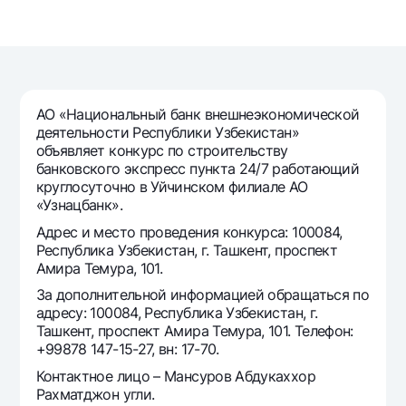
Путешественнику
National Green
До востребования USD
UzCard/HUMO
Эскроу-cчёт
Для всех USD
Visa
Золотой депозит
Тарифы
Visa FIFA
Золотые слитки от НБУ
Mastercard
АО «Национальный банк внешнеэкономической
Акции
Серебряный депозит
деятельности Республики Узбекистан»
Зарплатные
объявляет конкурс по строительству
Мобильное приложение Milliy
Garmin pay
банковского экспресс пункта 24/7 работающий
круглосуточно в Уйчинском филиале АО
Часто задаваемые вопросы
«Узнацбанк».
Адрес и место проведения конкурса: 100084,
Ищите по сайту
Республика Узбекистан, г. Ташкент, проспект
Амира Темура, 101.
За дополнительной информацией обращаться по
адресу: 100084, Республика Узбекистан, г.
Ташкент, проспект Амира Темура, 101. Телефон:
Найти
Полезные ссылки
+99878 147-15-27, вн: 17-70.
Часто задаваемые вопросы
Контактное лицо – Мансуров Абдукаххор
Рахматджон угли.
Пресс-центр