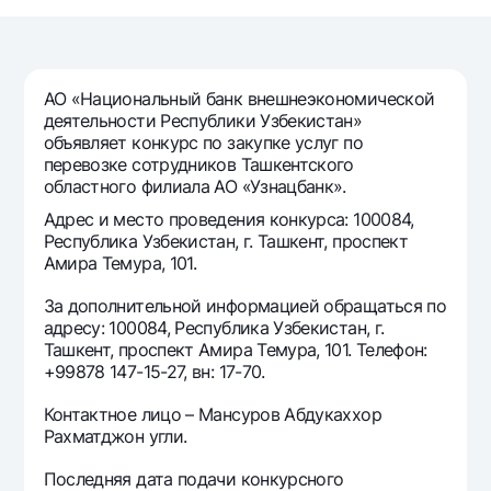
Путешественнику
National Green
До востребования USD
UzCard/HUMO
Эскроу-cчёт
Для всех USD
Visa
Золотой депозит
Тарифы
АО «Национальный банк внешнеэкономической
Visa FIFA
Золотые слитки от НБУ
деятельности Республики Узбекистан»
Mastercard
Акции
объявляет конкурс по закупке услуг по
Серебряный депозит
перевозке сотрудников Ташкентского
Зарплатные
областного филиала АО «Узнацбанк».
Мобильное приложение Milliy
Garmin pay
Адрес и место проведения конкурса: 100084,
Часто задаваемые вопросы
Республика Узбекистан, г. Ташкент, проспект
Амира Темура, 101.
Ищите по сайту
За дополнительной информацией обращаться по
адресу: 100084, Республика Узбекистан, г.
Ташкент, проспект Амира Темура, 101. Телефон:
+99878 147-15-27, вн: 17-70.
Контактное лицо – Мансуров Абдукаххор
Найти
Полезные ссылки
Рахматджон угли.
Часто задаваемые вопросы
Пресс-центр
Последняя дата подачи конкурсного