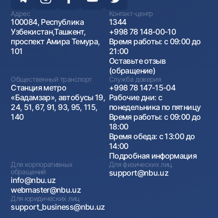
Адрес
Контакт-центр
100084, Республика
1344
Узбекистан,Ташкент,
+998 78 148-00-10
проспект Амира Темура,
Время работы: с 09:00 до
101
21:00
Оставьте отзыв
(обращение)
Общественный транспорт
Служба доверия
Станция метро
+998 78 147-15-04
«Бадамзар», автобусы 19,
Рабочие дни: с
24, 51, 67, 91, 93, 95, 115,
понедельника по пятницу
140
Время работы: с 09:00 до
18:00
Время обеда: с 13:00 до
14:00
Подробная информация
Для корпоративных
Для физических лиц
обращений
support@nbu.uz
info@nbu.uz
webmaster@nbu.uz
Для юридических лиц
support_business@nbu.uz