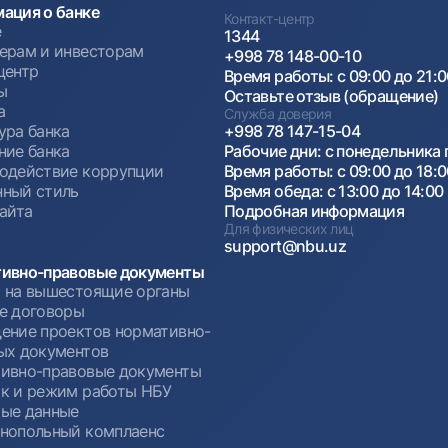
ация о банке
Контакт-центр
е
1344
ерам и инвесторам
+998 78 148-00-10
центр
Время работы: с 09:00 до 21:
ы
Оставьте отзыв (обращение)
а
Служба доверия
ура банка
+998 78 147-15-04
ние банка
Рабочие дни: с понедельника 
одействие коррупции
Время работы: с 09:00 до 18:
ный стиль
Время обеда: с 13:00 до 14:00
сайта
Подробная информация
Для физических лиц
support@nbu.uz
ивно-правовые документы
 на вышестоящие органы
е договоры
ение проектов нормативно-
ых документов
ивно-правовые документы
к и режим работы НБУ
ые данные
нопольный комплаенс