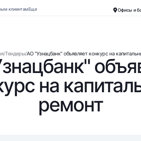
ным клиентам
Еще
Офисы и б
Карьера
О банке
Малому бизнесу
Обычная версия
ая
/
Тендеры
/
АО "Узнацбанк" объявляет конкурс на капитальны
Узнацбанк" объя
Черно-белая версия
Вклады
Карты
Включить озвучивание
Для всех
Бесплатные
курс на капитал
До востребования
Премиальные
Евро
Путешественн
ремонт
Возможно все
UzCard/HUMO
До востребования USD
Visa
Для всех USD
Visa FIFA
Золотой депозит
Mastercard
Золотые слитки от НБУ
Зарплатные