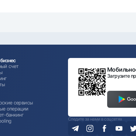
бизнес
ный счет
Мобильное
ы
Загрузите пр
инг
ты
ы
рские сервисы
ые операции
ет-банкинг
Следите за нами в соцсетях
oling