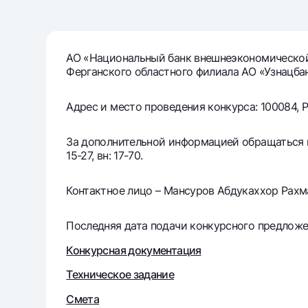
Денежные переводы
Тарифы
АО «Национальный банк внешнеэкономической 
Ферганского областного филиала АО «Узнацбан
Часто задаваемые вопросы
Адрес и место проведения конкурса: 100084, Ре
Ищите по сайту
За дополнительной информацией обращаться по 
15-27, вн: 17-70.
Контактное лицо – Мансуров Абдукаххор Рахм
Найти
Полезные ссылки
Часто задаваемые вопросы
Пресс-центр
Офисы и б
Последняя дата подачи конкурсного предложе
Конкурсная документация
Следите за нами в соцсетях
Техническое задание
Смета