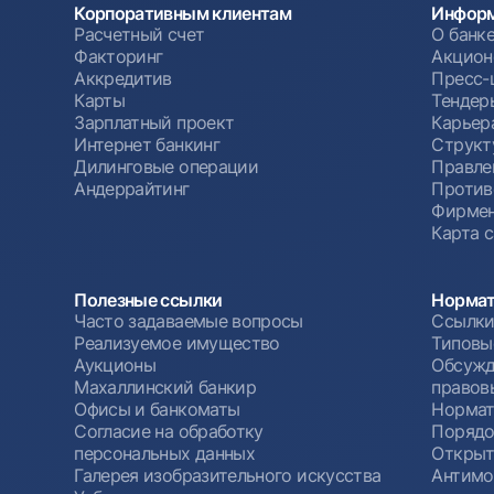
Корпоративным клиентам
Информ
Расчетный счет
О банк
Факторинг
Акцион
Аккредитив
Пресс-
Карты
Тендер
Зарплатный проект
Карьер
Интернет банкинг
Структ
Дилинговые операции
Правле
Андеррайтинг
Против
Фирмен
Карта 
Полезные ссылки
Нормат
Часто задаваемые вопросы
Ссылки
Реализуемое имущество
Типовы
Аукционы
Обсужд
Махаллинский банкир
правов
Офисы и банкоматы
Нормат
Согласие на обработку
Порядо
персональных данных
Открыт
Галерея изобразительного искусства
Антимо