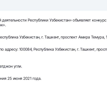
Серебряный депозит
Garmin pay
Курсы валют
Эскроу-cчё
Акции
Мобильное п
деятельности Республики Узбекистан» объявляет конкурс 
к».
спублика Узбекистан, г. Ташкент, проспект Амира Темура, 1
адресу: 100084, Республика Узбекистан, г. Ташкент, просп
атджон угли.
анкоматы
Согласие на обработку персональных данных
ния 25 июня 2021 года.
Контакт-центр
+998 78 148-00-10
1344