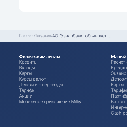
Главная
/
Тендеры
/
АО "Узнацбанк" объявляет ...
Физическим лицам
Малый 
Кредиты
Расчет
Вклады
Кредит
Карты
Эквайр
Курсы валют
Депози
Денежные переводы
Карты
Тарифы
Тариф
Акции
Партнё
Мобильное приложение Milliy
Валютн
Интерн
Cash-po