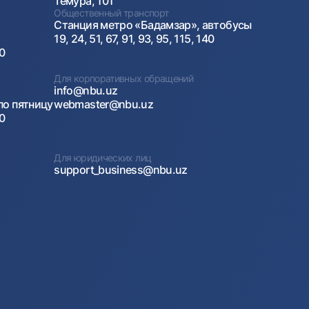
Темура, 101
Общественный транспорт
Станция метро «Бадамзар», автобусы
19, 24, 51, 67, 91, 93, 95, 115, 140
00
Для корпоративных обращений
info@nbu.uz
по пятницу
webmaster@nbu.uz
00
Для юридических лиц
support_business@nbu.uz