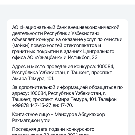
Путешественнику
National Green
До востребования USD
UzCard/HUMO
Эскроу-cчёт
Для всех USD
Visa
Золотой депозит
Тарифы
АО «Национальный банк внешнеэкономической
Visa FIFA
Золотые слитки от НБУ
деятельности Республики Узбекистан»
Mastercard
Акции
объявляет конкурс на оказание услуг по очистки
Серебряный депозит
(мойки) поверхностей стеклопакетов и
Зарплатные
гранитных покрытий в зданиях Центрального
Мобильное приложение Milliy
Garmin pay
офиса АО «Узнацбанк» и Истикбол, 23.
Часто задаваемые вопросы
Адрес и место проведения конкурса: 100084,
Республика Узбекистан, г. Ташкент, проспект
Амира Темура, 101.
Ищите по сайту
За дополнительной информацией обращаться по
адресу: 100084, Республика Узбекистан, г.
Ташкент, проспект Амира Темура, 101. Телефон:
+99878 147-15-27, вн: 17-70.
Контактное лицо – Мансуров Абдукаххор
Найти
Полезные ссылки
Рахматджон угли.
Часто задаваемые вопросы
Последняя дата подачи конкурсного
Пресс-центр