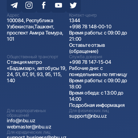
Адрес
Контакт-центр
100084, Республика
1344
Узбекистан,Ташкент,
+998 78 148-00-10
проспект Амира Темура,
Время работы: с 09:00 до
101
21:00
Оставьте отзыв
(обращение)
Общественный транспорт
Служба доверия
Станция метро
+998 78 147-15-04
«Бадамзар», автобусы 19,
Рабочие дни: с
24, 51, 67, 91, 93, 95, 115,
понедельника по пятницу
140
Время работы: с 09:00 до
18:00
Время обеда: с 13:00 до
14:00
Подробная информация
Для корпоративных
Для физических лиц
обращений
support@nbu.uz
info@nbu.uz
webmaster@nbu.uz
Для юридических лиц
support_business@nbu.uz