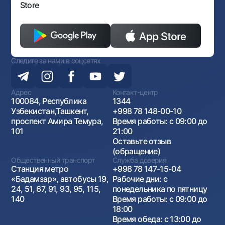
Store
Следите за нами в соцсетях
Адрес
Контакт-центр
100084, Республика
1344
Узбекистан,Ташкент,
+998 78 148-00-10
проспект Амира Темура,
Время работы: с 09:00 до
101
21:00
Оставьте отзыв
(обращение)
Общественный транспорт
Служба доверия
Станция метро
+998 78 147-15-04
«Бадамзар», автобусы 19,
Рабочие дни: с
24, 51, 67, 91, 93, 95, 115,
понедельника по пятницу
140
Время работы: с 09:00 до
18:00
Время обеда: с 13:00 до