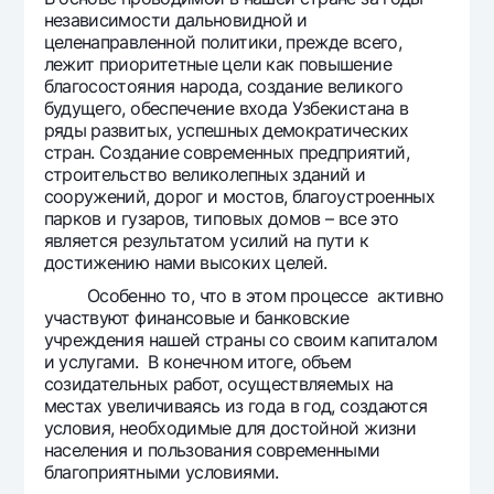
Путешественнику
National Green
До востребования USD
независимости дальновидной и
UzCard/HUMO
целенаправленной политики, прежде всего,
Эскроу-cчёт
Для всех USD
лежит приоритетные цели как повышение
Visa
Золотой депозит
благосостояния народа, создание великого
Тарифы
Visa FIFA
будущего, обеспечение входа Узбекистана в
Золотые слитки от НБУ
ряды развитых, успешных демократических
Mastercard
Акции
Серебряный депозит
стран. Создание современных предприятий,
Зарплатные
строительство великолепных зданий и
Мобильное приложение Milliy
сооружений, дорог и мостов, благоустроенных
Garmin pay
парков и гузаров, типовых домов – все это
Часто задаваемые вопросы
является результатом усилий на пути к
достижению нами высоких целей.
Особенно то, что в этом процессе активно
Ищите по сайту
участвуют финансовые и банковские
учреждения нашей страны со своим капиталом
и услугами. В конечном итоге, объем
созидательных работ, осуществляемых на
местах увеличиваясь из года в год, создаются
Найти
Полезные ссылки
условия, необходимые для достойной жизни
Часто задаваемые вопросы
населения и пользования современными
благоприятными условиями.
Пресс-центр