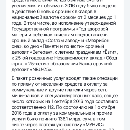
увеличения их объема в 2016 году было введено
в действие 6 новых срочных вкладов в
национальной валюте сроком от 2 месяцев до 1
года. В том числе, во исполнение утвержденной
Государственной программы «Год здоровой
матери и ребенка» клиентам предоставлены
срочный вклад «Соғлом авлод» и «Меҳрибон
она», ко дню «Памяти и почести» срочный
депозит «Ветеран», к летним праздникам «Ёзги»,
к 25-ой годовщине Независимости вклад «Обод
юрт», к 25-летию образования Банка срочный
депозит «NBU-25».
В пакет розничных услуг входят также операции
по приему от населения средств в оплату за
коммунальные и другие платежи через сеть
мини-банков и специализированных касс, общее
число которых на 1 октября 2016 года составило
соответственно 112. По состоянию на 1 октября
2016 года в оплату за коммунальные и прочие
услуги было принято 138,1 млрд. сум, в том
числе через платежную систему «МУНИС»