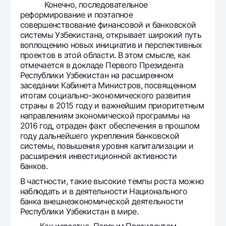
Конечно, последовательное
Офисы и банкоматы
реформирование и поэтапное
Согласие на обработку персональных данных
совершенствование финансовой и банковской
системы Узбекистана, открывает широкий путь
воплощению новых инициатив и перспективных
Следите за нами в соцсетях
проектов в этой области. В этом смысле, как
отмечается в докладе Первого Президента
Контакт-центр
Республики Узбекистан на расширенном
+998 78 148-00-10
1344
заседании Кабинета Министров, посвященном
итогам социально-экономического развития
страны в 2015 году и важнейшим приоритетным
направлениям экономической программы на
2016 год, отраден факт обеспечения в прошлом
году дальнейшего укрепления банковской
системы, повышения уровня капитализации и
расширения инвестиционной активности
банков.
В частности, такие высокие темпы роста можно
наблюдать и в деятельности Национального
банка внешнеэкономической деятельности
Республики Узбекистан в мире.