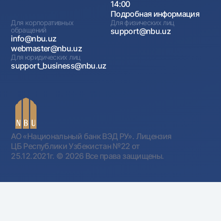
14:00
Подробная информация
Для корпоративных
Для физических лиц
обращений
support@nbu.uz
info@nbu.uz
webmaster@nbu.uz
Для юридических лиц
support_business@nbu.uz
АО «Национальный банк ВЭД РУ». Лицензия
ЦБ Республики Узбекистан №22 от
25.12.2021г.
© 2026 Все права защищены.