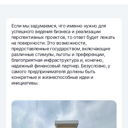
Путешественнику
National Green
До востребования USD
UzCard/HUMO
Эскроу-cчёт
Для всех USD
Visa
Золотой депозит
Тарифы
Если мы задумаемся, что именно нужно для
Visa FIFA
Золотые слитки от НБУ
успешного ведения бизнеса и реализации
Mastercard
Акции
перспективных проектов, то ответ будет лежать
Серебряный депозит
на поверхности. Это возможности,
Зарплатные
предоставленные государством, включающие
Мобильное приложение Milliy
Garmin pay
различные стимулы, льготы и преференции,
благоприятная инфраструктура и, конечно,
Часто задаваемые вопросы
надежный финансовый партнер. Безусловно, у
самого предпринимателя должны быть
конкретные и жизнеспособные идеи и
Ищите по сайту
инициативы.
Найти
Полезные ссылки
Часто задаваемые вопросы
Пресс-центр