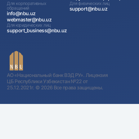
Для корпоративных
Для физических лиц
обращений
support@nbu.uz
info@nbu.uz
webmaster@nbu.uz
Для юридических лиц
support_business@nbu.uz
АО «Национальный банк ВЭД РУ». Лицензия
ЦБ Республики Узбекистан №22 от
25.12.2021г.
© 2026 Все права защищены.