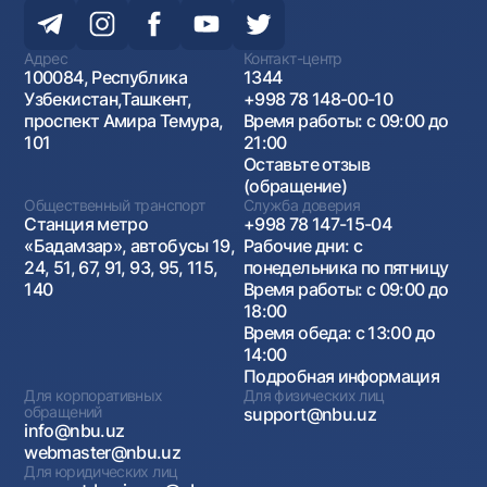
Адрес
Контакт-центр
100084, Республика
1344
Узбекистан,Ташкент,
+998 78 148-00-10
проспект Амира Темура,
Время работы: с 09:00 до
101
21:00
Оставьте отзыв
(обращение)
Общественный транспорт
Служба доверия
Станция метро
+998 78 147-15-04
«Бадамзар», автобусы 19,
Рабочие дни: с
24, 51, 67, 91, 93, 95, 115,
понедельника по пятницу
140
Время работы: с 09:00 до
18:00
Время обеда: с 13:00 до
14:00
Подробная информация
Для корпоративных
Для физических лиц
обращений
support@nbu.uz
info@nbu.uz
webmaster@nbu.uz
Для юридических лиц