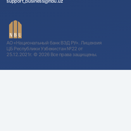
support_business@nbu.uz
АО «Национальный банк ВЭД РУ». Лицензия
ЦБ Республики Узбекистан №22 от
25.12.2021г.
© 2026 Все права защищены.