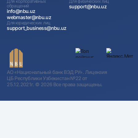
Для корпоративных
Для физических лиц
обращений
support@nbu.uz
info@nbu.uz
webmaster@nbu.uz
Для юридических лиц
support_business@nbu.uz
АО «Национальный банк ВЭД РУ». Лицензия
ЦБ Республики Узбекистан №22 от
25.12.2021г.
© 2026 Все права защищены.