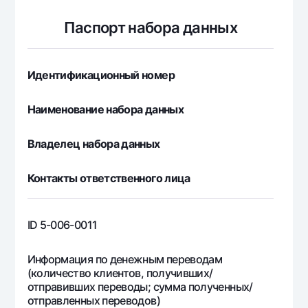
Путешественнику
National Green
До востребования USD
UzCard/HUMO
Паспорт набора данных
Эскроу-cчёт
Для всех USD
Visa
Золотой депозит
Тарифы
Visa FIFA
Золотые слитки от НБУ
Идентификационный номер
Mastercard
Акции
Серебряный депозит
Зарплатные
Наименование набора данных
Мобильное приложение Milliy
Garmin pay
Владелец набора данных
Часто задаваемые вопросы
Контакты ответственного лица
Ищите по сайту
ID 5-006-0011
Информация по денежным переводам
Найти
Полезные ссылки
(количество клиентов, получивших/
Часто задаваемые вопросы
отправивших переводы; сумма полученных/
Пресс-центр
отправленных переводов)