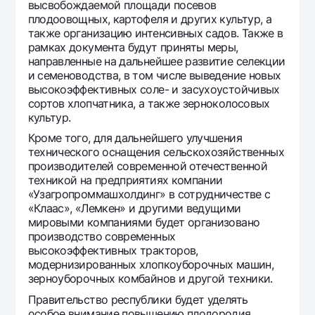
высвобождаемой площади посевов
Офисы и банкоматы
плодоовощных, картофеля и других культур, а
также организацию интенсивных садов. Также в
Согласие на обработку персональных данных
рамках документа будут приняты меры,
направленные на дальнейшее развитие селекции
Следите за нами в соцсетях
и семеноводства, в том числе выведение новых
высокоэффективных соле- и засухоустойчивых
сортов хлопчатника, а также зерноколосовых
Контакт-центр
+998 78 148-00-10
1344
культур.
Кроме того, для дальнейшего улучшения
технического оснащения сельскохозяйственных
производителей современной отечественной
техникой на предприятиях компании
«Узагропроммашхолдинг» в сотрудничестве с
«Клаас», «Лемкен» и другими ведущими
мировыми компаниями будет организовано
производство современных
высокоэффективных тракторов,
модернизированных хлопкоуборочных машин,
зерноуборочных комбайнов и другой техники.
Правительство республики будет уделять
особое внимание повышению плодородия