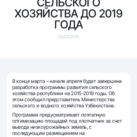
СЕЛЬСКОГО
Путешественнику
National Green
До востребования USD
UzCard/HUMO
ХОЗЯЙСТВА ДО 2019
Эскроу-cчёт
Для всех USD
Visa
ГОДА
Золотой депозит
Тарифы
Visa FIFA
Золотые слитки от НБУ
Mastercard
23.03.2015
Акции
Серебряный депозит
Зарплатные
Мобильное приложение Milliy
Garmin pay
Часто задаваемые вопросы
В конце марта – начале апреля будет завершена
Ищите по сайту
разработка программы развития сельского
хозяйства республики на 2015-2019 годы. Об
этом сообщил представитель Министерства
сельского и водного хозяйства Узбекистана.
Программа предусматривает поэтапную
Найти
Полезные ссылки
оптимизацию площадей под хлопчатник за счет
Часто задаваемые вопросы
вывода низкоурожайных земель, с
последующим размещением на
Пресс-центр