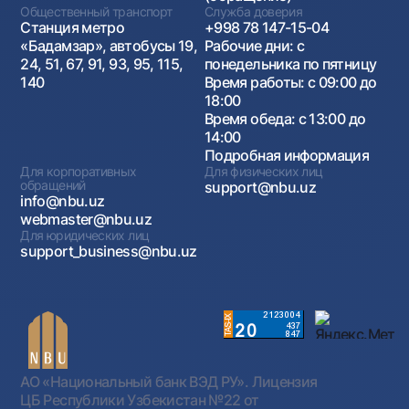
Общественный транспорт
Служба доверия
Станция метро
+998 78 147-15-04
«Бадамзар», автобусы 19,
Рабочие дни: с
24, 51, 67, 91, 93, 95, 115,
понедельника по пятницу
140
Время работы: с 09:00 до
18:00
Время обеда: с 13:00 до
14:00
Подробная информация
Для корпоративных
Для физических лиц
обращений
support@nbu.uz
info@nbu.uz
webmaster@nbu.uz
Для юридических лиц
support_business@nbu.uz
АО «Национальный банк ВЭД РУ». Лицензия
ЦБ Республики Узбекистан №22 от