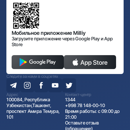
Обсуждение проектов нормативно-правовых
Согласие на обработку персональных данных
Фирменный стиль
документов
Галерея изобразительного искусства Узбекистана
Карта сайта
Нормативно-правовые документы
Порядок и режим работы НБУ
Открытые данные
Антимонопольный комплаенс
Мобильное приложение Milliy
Загрузите приложение через Google Play и App
Store
Следите за нами в соцсетях
Адрес
Контакт-центр
100084, Республика
1344
Узбекистан,Ташкент,
+998 78 148-00-10
проспект Амира Темура,
Время работы: с 09:00 до
101
21:00
Оставьте отзыв
(обращение)