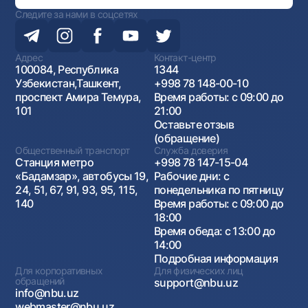
Следите за нами в соцсетях
Адрес
Контакт-центр
100084, Республика
1344
Узбекистан,Ташкент,
+998 78 148-00-10
проспект Амира Темура,
Время работы: с 09:00 до
101
21:00
Оставьте отзыв
(обращение)
Общественный транспорт
Служба доверия
Станция метро
+998 78 147-15-04
«Бадамзар», автобусы 19,
Рабочие дни: с
24, 51, 67, 91, 93, 95, 115,
понедельника по пятницу
140
Время работы: с 09:00 до
18:00
Время обеда: с 13:00 до
14:00
Подробная информация
Для корпоративных
Для физических лиц
обращений
support@nbu.uz
info@nbu.uz
webmaster@nbu.uz