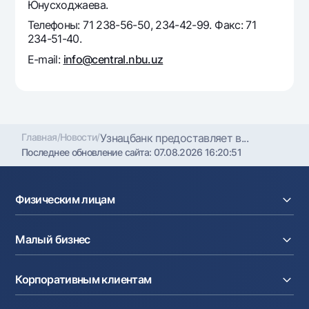
Юнусходжаева.
Телефоны: 71 238-56-50, 234-42-99. Факс: 71
234-51-40.
E-mail:
info@central.nbu.uz
Главная
/
Новости
/
Узнацбанк предоставляет в...
Последнее обновление сайта:
07.08.2026 16:20:51
Физическим лицам
Кредиты
Малый бизнес
Вклады
Карты
Расчетный счет
Курсы валют
Корпоративным клиентам
Кредиты
Денежные переводы
Эквайринг
Тарифы