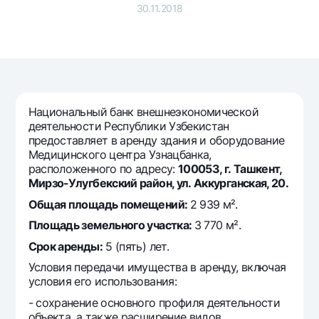
Путешественнику
National Green
30.11.2018
До востребования USD
UzCard/HUMO
Эскроу-cчёт
Для всех USD
Visa
Золотой депозит
Тарифы
Visa FIFA
Золотые слитки от НБУ
Mastercard
Акции
Серебряный депозит
Зарплатные
Национальный банк внешнеэкономической
Мобильное приложение Milliy
деятельности Республики Узбекистан
Garmin pay
предоставляет в аренду здания и оборудование
Часто задаваемые вопросы
Медицинского центра Узнацбанка,
расположенного по адресу:
100053, г. Ташкент,
Мирзо-Улугбекский район, ул. Аккурганская, 20.
Ищите по сайту
Общая площадь помещений:
2 939 м².
Площадь земельного участка:
3 770 м².
Срок аренды
:
5 (пять) лет.
Условия передачи имущества в аренду, включая
Найти
Полезные ссылки
условия его использования:
Часто задаваемые вопросы
- сохранение основного профиля деятельности
Пресс-центр
объекта, а также расширение видов