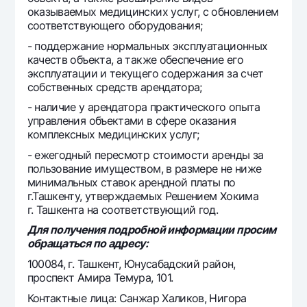
оказываемых медицинских услуг, с обновлением
Офисы и банкоматы
соответствующего оборудования;
Согласие на обработку персональных данных
- поддержание нормальных эксплуатационных
качеств объекта, а также обеспечение его
Следите за нами в соцсетях
эксплуатации и текущего содержания за счет
собственных средств арендатора;
Контакт-центр
- наличие у арендатора практического опыта
+998 78 148-00-10
1344
управления объектами в сфере оказания
комплексных медицинских услуг;
- ежегодный пересмотр стоимости аренды за
пользование имуществом, в размере не ниже
минимальных ставок арендной платы по
г.Ташкенту, утверждаемых Решением Хокима
г. Ташкента на соответствующий год.
Для получения подробной информации просим
обращаться по адресу:
100084, г. Ташкент, Юнусабадский район,
проспект Амира Темура, 101.
Контактные лица: Санжар Халиков, Нигора