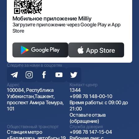
Порядок и режим работы НБУ
Открытые данные
Антимонопольный комплаенс
Мобильное приложение Milliy
Загрузите приложение через Google Play и App
Store
Следите за нами в соцсетях
Адрес
Контакт-центр
100084, Республика
1344
Узбекистан,Ташкент,
+998 78 148-00-10
проспект Амира Темура,
Время работы: с 09:00 до
101
21:00
Оставьте отзыв
(обращение)
Общественный транспорт
Служба доверия
Станция метро
+998 78 147-15-04
«Бадамзар», автобусы 19,
Рабочие дни: с