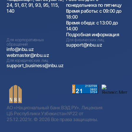
24, 51, 67, 91, 93, 95, 115,
понедельника по пятницу
140
Время работы: с 09:00 до
18:00
Время обеда: с 13:00 до
14:00
Подробная информация
Для корпоративных
Для физических лиц
обращений
support@nbu.uz
info@nbu.uz
webmaster@nbu.uz
Для юридических лиц
support_business@nbu.uz
АО «Национальный банк ВЭД РУ». Лицензия
ЦБ Республики Узбекистан №22 от
25.12.2021г.
© 2026 Все права защищены.