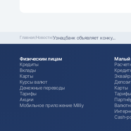
Главная
/
Новости
/
Узнацбанк объявляет конку...
Физическим лицам
Малый 
Кредиты
Расчет
Вклады
Кредит
Карты
Эквайр
Курсы валют
Депози
Денежные переводы
Карты
Тарифы
Тариф
Акции
Партнё
Мобильное приложение Milliy
Валютн
Интерн
Cash-po