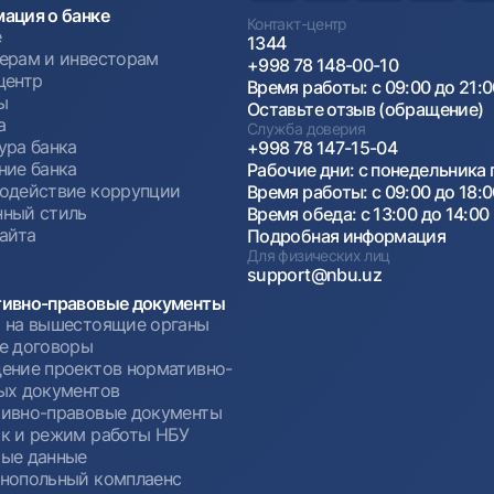
ация о банке
Контакт-центр
е
1344
ерам и инвесторам
+998 78 148-00-10
центр
Время работы: с 09:00 до 21:
ы
Оставьте отзыв (обращение)
а
Служба доверия
ура банка
+998 78 147-15-04
ние банка
Рабочие дни: с понедельника 
одействие коррупции
Время работы: с 09:00 до 18:
ный стиль
Время обеда: с 13:00 до 14:00
сайта
Подробная информация
Для физических лиц
support@nbu.uz
ивно-правовые документы
 на вышестоящие органы
е договоры
ение проектов нормативно-
ых документов
ивно-правовые документы
к и режим работы НБУ
ые данные
нопольный комплаенс