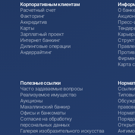
Корпоративным клиентам
Информ
Расчетный счет
О банк
Факторинг
Акцион
Аккредитив
Пресс-
Карты
Тендер
Зарплатный проект
Карьер
Интернет банкинг
Структ
Дилинговые операции
Правле
Андеррайтинг
Против
Фирмен
Карта 
Полезные ссылки
Нормат
Часто задаваемые вопросы
Ссылки
Реализуемое имущество
Типовы
Аукционы
Обсужд
Махаллинский банкир
правов
Офисы и банкоматы
Нормат
Согласие на обработку
Порядо
персональных данных
Открыт
Галерея изобразительного искусства
Антимо