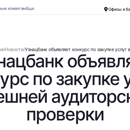
ным клиентам
Еще
Офисы и б
Карьера
О банке
Малому бизнесу
Обычная версия
ая
/
Новости
/
Узнацбанк объявляет конкурс по закупке услуг в
нацбанк объявл
Черно-белая версия
Вклады
Карты
Включить озвучивание
Для всех
Бесплатные
урс по закупке 
До востребования
Премиальные
Евро
Путешественн
ешней аудиторс
Возможно все
UzCard/HUMO
До востребования USD
Visa
проверки
Для всех USD
Visa FIFA
Золотой депозит
Mastercard
Золотые слитки от НБУ
Зарплатные