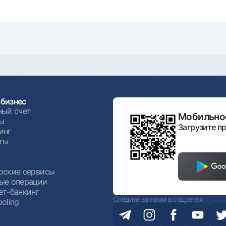
бизнес
ный счет
Мобильное
ы
Загрузите пр
инг
ты
ы
рские сервисы
ые операции
ет-банкинг
Следите за нами в соцсетях
oling