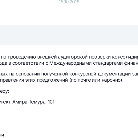
15.10.2018
Серебряный депозит
Garmin pay
Курсы валют
Эскроу-cчё
Акции
Мобильное п
уг по проведению внешней аудиторской проверки консолид
года в соответствии с Международными стандартами фина
ых на основании полученной конкурсной документации зак
аправления этих предложений (по почте или нарочно).
есу:
анкоматы
Согласие на обработку персональных данных
спект Амира Темура, 101
Контакт-центр
+998 78 148-00-10
1344
гли