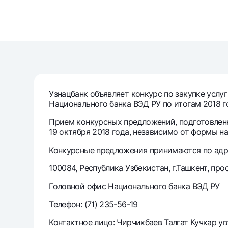
Денежные переводы
Тарифы
Часто задаваемые вопросы
Ищите по сайту
Узнацбанк объявляет конкурс по закупке усл
Национального банка ВЭД РУ по итогам 2018 
Прием конкурсных предложений, подготовленн
19 октября 2018 года, независимо от формы н
Найти
Конкурсные предложения принимаются по адр
Полезные ссылки
Часто задаваемые вопросы
Пресс-центр
Офисы и б
100084, Республика Узбекистан, г.Ташкент, про
Головной офис Национального банка ВЭД РУ
Следите за нами в соцсетях
Телефон: (71) 235-56-19
Контактное лицо: Чирчикбаев Талгат Кучкар у