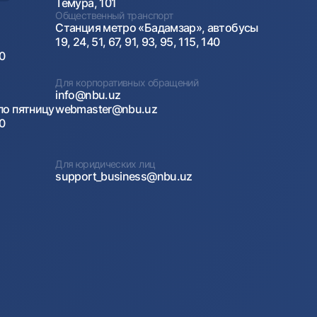
Темура, 101
Общественный транспорт
Станция метро «Бадамзар», автобусы
19, 24, 51, 67, 91, 93, 95, 115, 140
00
Для корпоративных обращений
info@nbu.uz
по пятницу
webmaster@nbu.uz
00
Для юридических лиц
support_business@nbu.uz