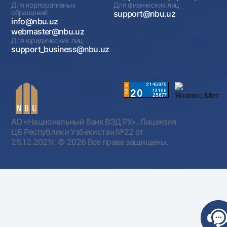
Для корпоративных
Для физических лиц
обращений
support@nbu.uz
info@nbu.uz
webmaster@nbu.uz
Для юридических лиц
support_business@nbu.uz
АО «Национальный банк ВЭД РУ». Лицензия
ЦБ Республики Узбекистан №22 от
25.12.2021г.
© 2026 Все права защищены.