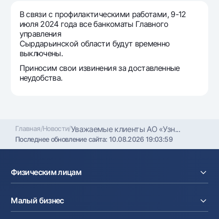
Путешественнику
National Green
До востребования USD
В связи с профилактическими работами, 9-12
UzCard/HUMO
Эскроу-cчёт
Для всех USD
июля 2024 года все банкоматы Главного
Visa
управления
Золотой депозит
Тарифы
Сырдарьинской области будут временно
Visa Champion
Золотые слитки от НБУ
выключены.
Mastercard
Акции
Серебряный депозит
Приносим свои извинения за доставленные
Зарплатные
неудобства.
Мобильное приложение Milliy
Garmin pay
Часто задаваемые вопросы
Главная
/
Новости
/
Уважаемые клиенты АО «Узн...
Ищите по сайту
Последнее обновление сайта:
10.08.2026 19:03:59
Физическим лицам
Найти
Полезные ссылки
Кредиты
Часто задаваемые вопросы
Малый бизнес
Вклады
Пресс-центр
Карты