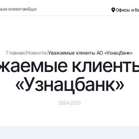
ным клиентам
Еще
Офисы и б
Карьера
О банке
Малому бизнесу
Обычная версия
Главная
/
Новости
/
Уважаемые клиенты АО «Узнацбанк»
жаемые клиент
Черно-белая версия
Вклады
Карты
Включить озвучивание
Для всех
Бесплатные
«Узнацбанк»
До востребования
Премиальные
Евро
Путешественн
Возможно все
UzCard/HUMO
26.04.2023
До востребования USD
Visa
Для всех USD
Visa FIFA
Золотой депозит
Mastercard
Золотые слитки от НБУ
Зарплатные