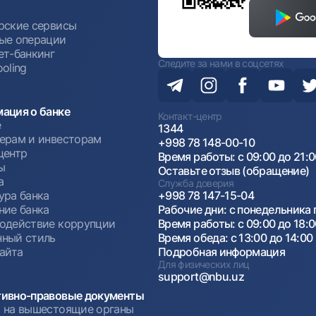
ы
рские сервисы
ые операции
ет-банкинг
Следите за нами в соцсетях
oling
ация о банке
Контакт-центр
е
1344
ерам и инвесторам
+998 78 148-00-10
центр
Время работы: с 09:00 до 21:
ы
Оставьте отзыв (обращение)
а
Служба доверия
ура банка
+998 78 147-15-04
ние банка
Рабочие дни: с понедельника 
одействие коррупции
Время работы: с 09:00 до 18:
ный стиль
Время обеда: с 13:00 до 14:00
сайта
Подробная информация
Для физических лиц
support@nbu.uz
ивно-правовые документы
 на вышестоящие органы