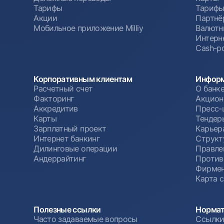
Тарифы
Тариф
Акции
Партнё
Мобильное приложение Milliy
Валютн
Интерн
Cash-po
Корпоративным клиентам
Информ
Расчетный счет
О банк
Факторинг
Акцион
Аккредитив
Пресс-
Карты
Тендер
Зарплатный проект
Карьер
Интернет банкинг
Структ
Дилинговые операции
Правле
Андеррайтинг
Против
Фирмен
Карта 
Полезные ссылки
Нормат
Часто задаваемые вопросы
Ссылки