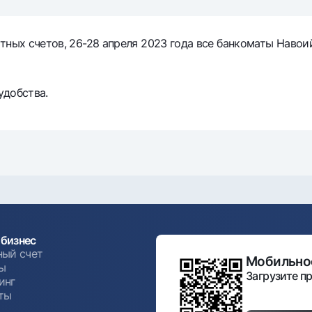
Серебряный депозит
Garmin pay
Курсы валют
Эскроу-cчё
тных счетов, 26-28 апреля 2023 года все банкоматы Навои
Акции
Мобильное п
удобства.
анкоматы
Согласие на обработку персональных данных
бизнес
ный счет
Мобильное
Контакт-центр
ы
+998 78 148-00-10
Загрузите пр
инг
1344
ты