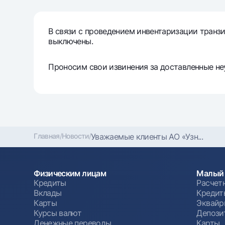
Денежные переводы
В связи с проведением инвентаризации транзи
Тарифы
выключены.
Часто задаваемые вопросы
Проносим свои извинения за доставленные не
Ищите по сайту
Главная
/
Новости
/
Уважаемые клиенты АО «Узн...
Найти
Полезные ссылки
Часто задаваемые вопросы
Пресс-центр
Офисы и б
Физическим лицам
Малый 
Кредиты
Расчет
Следите за нами в соцсетях
Вклады
Кредит
Карты
Эквайр
Курсы валют
Депози
Денежные переводы
Карты