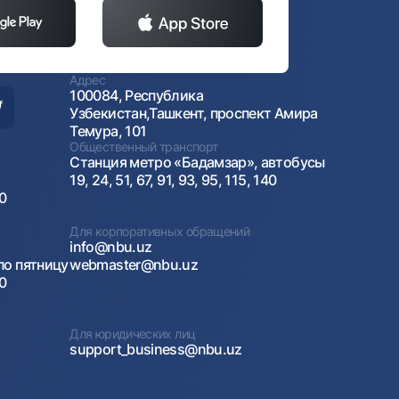
Адрес
100084, Республика
Узбекистан,Ташкент, проспект Амира
Темура, 101
Общественный транспорт
Станция метро «Бадамзар», автобусы
19, 24, 51, 67, 91, 93, 95, 115, 140
00
Для корпоративных обращений
info@nbu.uz
по пятницу
webmaster@nbu.uz
00
Для юридических лиц
support_business@nbu.uz