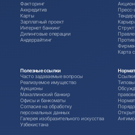
Факторинг
Акцион
Аккредитив
Пресс-
Карты
Тендер
Зарплатный проект
Карьер
Интернет банкинг
Структ
Дилинговые операции
Правле
Андеррайтинг
Против
Фирмен
Карта 
Полезные ссылки
Нормат
Часто задаваемые вопросы
Ссылки
Реализуемое имущество
Типовы
Аукционы
Обсужд
Махаллинский банкир
правов
Офисы и банкоматы
Нормат
Согласие на обработку
Порядо
персональных данных
Открыт
Галерея изобразительного искусства
Антимо
Узбекистана