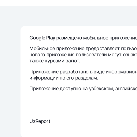
Денежные переводы
Тарифы
Часто задаваемые вопросы
Google Play размещено
мобильное приложение 
Мобильное приложение предоставляет пользо
Ищите по сайту
нового приложения пользователи могут ознако
также курсами валют.
Приложение разработано в виде информацион
информации по его разделам.
Приложение доступно на узбекском, английск
Найти
Полезные ссылки
Часто задаваемые вопросы
Пресс-центр
Офисы и б
Следите за нами в соцсетях
UzReport