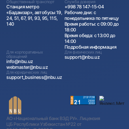
Общественный транспорт
Служба доверия
Станция метро
+998 78 147-15-04
«Бадамзар», автобусы 19,
Рабочие дни: с
24, 51, 67, 91, 93, 95, 115,
понедельника по пятницу
140
Время работы: с 09:00 до
18:00
Время обеда: с 13:00 до
14:00
Подробная информация
Для корпоративных
Для физических лиц
обращений
support@nbu.uz
info@nbu.uz
webmaster@nbu.uz
Для юридических лиц
support_business@nbu.uz
АО «Национальный банк ВЭД РУ». Лицензия
ЦБ Республики Узбекистан №22 от