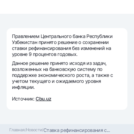
Путешественнику
National Green
До востребования USD
UzCard/HUMO
Эскроу-cчёт
Для всех USD
Visa
Золотой депозит
Тарифы
Visa FIFA
Золотые слитки от НБУ
Mastercard
Правлением Центрального банка Республики
Акции
Серебряный депозит
Узбекистан принято решение о сохранении
Зарплатные
ставки рефинансирования без изменений на
Мобильное приложение Milliy
Garmin pay
уровне 9 процентов годовых.
Данное решение принято исходя из задач,
Часто задаваемые вопросы
возложенных на банковскую систему по
поддержке экономического роста, а также с
учетом текущего и ожидаемого уровня
Ищите по сайту
инфляции.
Источник:
Cbu.uz
Найти
Полезные ссылки
Часто задаваемые вопросы
Главная
/
Новости
/
Ставка рефинансирования с...
Пресс-центр