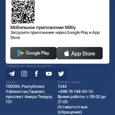
Обсуждение проектов нормативно-правовых
Согласие на обработку персональных данных
Фирменный стиль
документов
Галерея изобразительного искусства Узбекистана
Карта сайта
Нормативно-правовые документы
Порядок и режим работы НБУ
Открытые данные
Антимонопольный комплаенс
Мобильное приложение Milliy
Загрузите приложение через Google Play и App
Store
Следите за нами в соцсетях
Адрес
Контакт-центр
100084, Республика
1344
Узбекистан,Ташкент,
+998 78 148-00-10
проспект Амира Темура,
Время работы: с 09:00 до
101
21:00
Оставьте отзыв
(обращение)