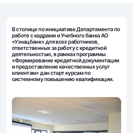
Путешественнику
National Green
До востребования USD
UzCard/HUMO
Эскроу-cчёт
Для всех USD
Visa
Золотой депозит
Тарифы
Visa FIFA
В столице по инициативе Департамента по 
Золотые слитки от НБУ
работе с кадрами и Учебного банка АО 
Mastercard
Акции
Серебряный депозит
«Узнацбанк» для всех работников, 
Зарплатные
ответственных за работу с кредитной 
Мобильное приложение Milliy
Garmin pay
деятельностью, в рамках программы 
«Формирование кредитной документации 
Часто задаваемые вопросы
и предоставление качественных услуг 
клиентам» дан старт курсам по 
системному повышению квалификации.
Ищите по сайту
Найти
Полезные ссылки
Часто задаваемые вопросы
Пресс-центр