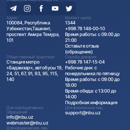
Адрес
Контакт-центр
100084, Республика
1344
Узбекистан,Ташкент,
+998 78 148-00-10
проспект Амира Темура,
Время работы: с 09:00 до
101
21:00
Оставьте отзыв
(обращение)
Общественный транспорт
Служба доверия
Станция метро
+998 78 147-15-04
«Бадамзар», автобусы 19,
Рабочие дни: с
24, 51, 67, 91, 93, 95, 115,
понедельника по пятницу
140
Время работы: с 09:00 до
18:00
Время обеда: с 13:00 до
14:00
Подробная информация
Для корпоративных
Для физических лиц
обращений
support@nbu.uz
info@nbu.uz
webmaster@nbu.uz
Для юридических лиц