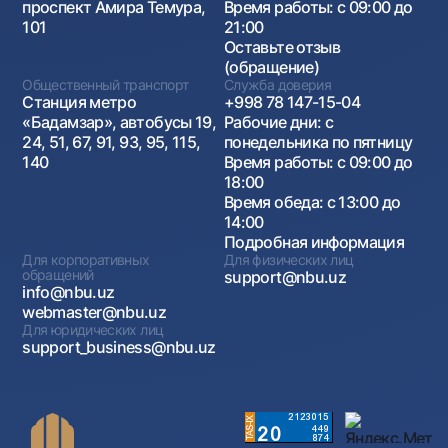
проспект Амира Темура,
Время работы: с 09:00 до
101
21:00
Оставьте отзыв
(обращение)
Общественный транспорт
Служба доверия
Станция метро
+998 78 147-15-04
«Бадамзар», автобусы 19,
Рабочие дни: с
24, 51, 67, 91, 93, 95, 115,
понедельника по пятницу
140
Время работы: с 09:00 до
18:00
Время обеда: с 13:00 до
14:00
Подробная информация
Для корпоративных
Для физических лиц
обращений
support@nbu.uz
info@nbu.uz
webmaster@nbu.uz
Для юридических лиц
support_business@nbu.uz