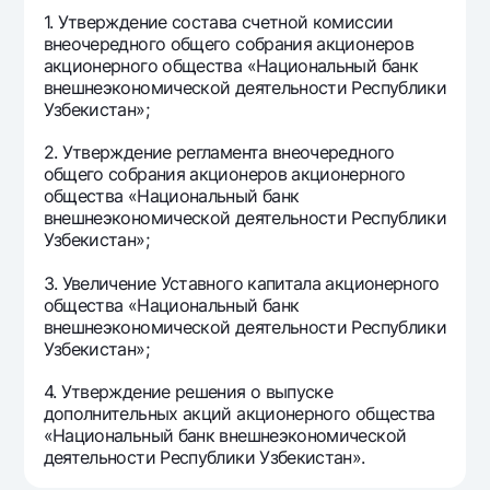
Офисы и банкоматы
1. Утверждение состава счетной комиссии
внеочередного общего собрания акционеров
Согласие на обработку персональных данных
акционерного общества «Национальный банк
внешнеэкономической деятельности Республики
Следите за нами в соцсетях
Узбекистан»;
2. Утверждение регламента внеочередного
Контакт-центр
общего собрания акционеров акционерного
+998 78 148-00-10
1344
общества «Национальный банк
внешнеэкономической деятельности Республики
Узбекистан»;
3. Увеличение Уставного капитала акционерного
общества «Национальный банк
внешнеэкономической деятельности Республики
Узбекистан»;
4. Утверждение решения о выпуске
дополнительных акций акционерного общества
«Национальный банк внешнеэкономической
деятельности Республики Узбекистан».