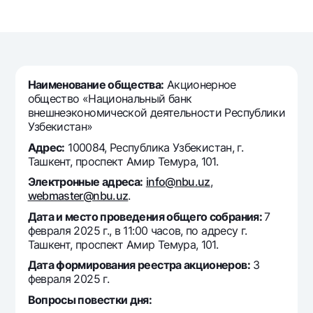
Путешественнику
National Green
До востребования USD
UzCard/HUMO
Эскроу-cчёт
Для всех USD
Visa
Золотой депозит
Тарифы
Visa FIFA
Золотые слитки от НБУ
Mastercard
Наименование общества:
Акционерное
Акции
Серебряный депозит
общество «Национальный банк
Зарплатные
внешнеэкономической деятельности Республики
Мобильное приложение Milliy
Garmin pay
Узбекистан»
Адрес:
100084, Республика Узбекистан, г.
Часто задаваемые вопросы
Ташкент, проспект Амир Темура, 101.
Электронные адреса:
info@nbu.uz
,
Ищите по сайту
webmaster@nbu.uz
.
Дата и место проведения общего собрания:
7
февраля 2025 г., в 11:00 часов, по адресу г.
Ташкент, проспект Амир Темура, 101.
Дата формирования реестра акционеров:
3
Найти
Полезные ссылки
февраля 2025 г.
Часто задаваемые вопросы
Вопросы повестки дня:
Пресс-центр