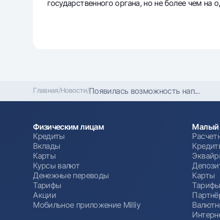
государственного органа, но не более чем на 
Главная
/
Новости
/
Появилась возможность нап...
Физическим лицам
Малый 
Кредиты
Расчет
Вклады
Кредит
Карты
Эквайр
Курсы валют
Депози
Денежные переводы
Карты
Тарифы
Тариф
Акции
Партнё
Мобильное приложение Milliy
Валютн
Интерн