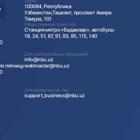
Адрес
100084, Республика
Узбекистан,Ташкент, проспект Амира
Темура, 101
Общественный транспорт
Станция метро «Бадамзар», автобусы
19, 24, 51, 67, 91, 93, 95, 115, 140
00
Для корпоративных обращений
info@nbu.uz
по пятницу
webmaster@nbu.uz
00
Для юридических лиц
support_business@nbu.uz