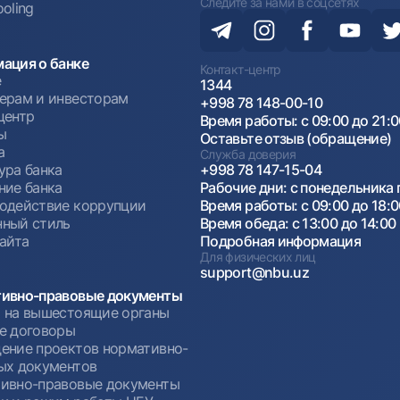
Следите за нами в соцсетях
oling
ация о банке
Контакт-центр
е
1344
ерам и инвесторам
+998 78 148-00-10
центр
Время работы: с 09:00 до 21:
ы
Оставьте отзыв (обращение)
а
Служба доверия
ура банка
+998 78 147-15-04
ние банка
Рабочие дни: с понедельника 
одействие коррупции
Время работы: с 09:00 до 18:
ный стиль
Время обеда: с 13:00 до 14:00
сайта
Подробная информация
Для физических лиц
support@nbu.uz
ивно-правовые документы
 на вышестоящие органы
е договоры
ение проектов нормативно-
ых документов
ивно-правовые документы