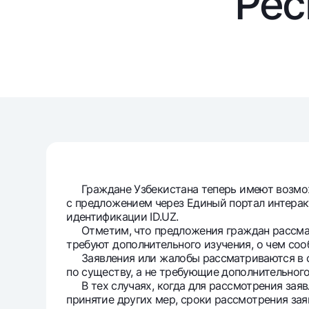
Рес
Денежные переводы
Тарифы
Часто задаваемые вопросы
Ищите по сайту
Граждане Узбекистана теперь имеют возможн
с предложением через Единый портал интерак
Найти
Полезные ссылки
идентификации ID.UZ.
Часто задаваемые вопросы
Пресс-центр
Офисы и б
Отметим, что предложения граждан рассматр
требуют дополнительного изучения, о чем соо
Заявления или жалобы рассматриваются в сро
Следите за нами в соцсетях
по существу, а не требующие дополнительного
В тех случаях, когда для рассмотрения заяв
принятие других мер, сроки рассмотрения за