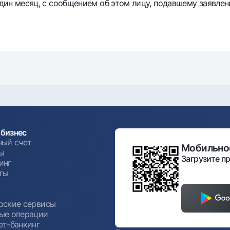
один месяц, с сообщением об этом лицу, подавшему заявлен
бизнес
ный счет
Мобильное
ы
Загрузите пр
инг
ты
ы
рские сервисы
ые операции
ет-банкинг