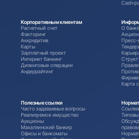
Cash-po
Корпоративным клиентам
Информ
Расчетный счет
О банк
Факторинг
Акцион
Аккредитив
Пресс-
Карты
Тендер
Зарплатный проект
Карьер
Интернет банкинг
Структ
Дилинговые операции
Правле
Андеррайтинг
Против
Фирмен
Карта 
Полезные ссылки
Нормат
Часто задаваемые вопросы
Ссылки
Реализуемое имущество
Типовы
Аукционы
Обсужд
Махаллинский банкир
правов
Офисы и банкоматы
Нормат