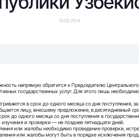
публики Узбеки
Серебряный депозит
Garmin pay
Курсы валют
Эскроу-cчё
10.02.2014
Акции
Мобильное п
ость напрямую обратится к Председателю Центрального б
тивных государственных услуг. Для этого лишь необходимо
анкоматы
Согласие на обработку персональных данных
иваются в срок до одного месяца со дня поступления, за
бщается лицу, внесшему предложение, в десятидневный сро
к до одного месяца со дня поступления в государственн
Контакт-центр
 изучения и проверки — не позднее пятнадцати дней.
+998 78 148-00-10
ления или жалобы необходимо проведение проверки, истр
1344
явления или жалобы могут быть в порядке исключения пр