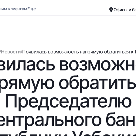
ным клиентам
Еще
Офисы и б
Карьера
О банке
Малому бизнесу
Обычная версия
/
Новости
/
Появилась возможность напрямую обратиться к П
вилась возможн
Черно-белая версия
Вклады
Карты
Включить озвучивание
Для всех
Бесплатные
рямую обратить
До востребования
Премиальные
Евро
Путешественн
Председателю
Возможно все
UzCard/HUMO
До востребования USD
Visa
ентрального бан
Для всех USD
Visa FIFA
Золотой депозит
Mastercard
Золотые слитки от НБУ
Зарплатные