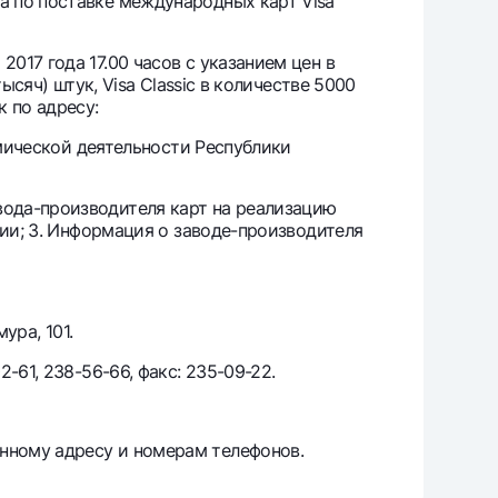
а по поставке международных карт Visa
17 года 17.00 часов с указанием цен в
т
сяч) штук, Visa Classic в количестве 5000
риложение Milliy
к по адресу:
омической деятельности Республики
ода-производителя карт на реализацию
вии; 3. Информация о заводе-производителя
ура, 101.
61, 238-56-66, факс: 235-09-22.
нному адресу и номерам телефонов.