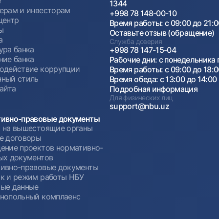
е
1344
ерам и инвесторам
+998 78 148-00-10
центр
Время работы: с 09:00 до 21:
ы
Оставьте отзыв (обращение)
а
Служба доверия
ура банка
+998 78 147-15-04
ние банка
Рабочие дни: с понедельника 
одействие коррупции
Время работы: с 09:00 до 18:
ный стиль
Время обеда: с 13:00 до 14:00
сайта
Подробная информация
Для физических лиц
support@nbu.uz
ивно-правовые документы
 на вышестоящие органы
е договоры
ение проектов нормативно-
ых документов
ивно-правовые документы
к и режим работы НБУ
ые данные
нопольный комплаенс