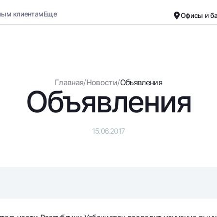
ным клиентам
Еще
Офисы и б
Карьера
О банке
Малому бизнесу
Обычная версия
Главная
/
Новости
/
Объявления
Объявления
Черно-белая версия
Вклады
Карты
Включить озвучивание
Для всех
Бесплатные
До востребования
Премиальные
15.06.2017
Евро
Путешественн
Возможно все
UzCard/HUMO
До востребования USD
Visa
Для всех USD
Visa FIFA
Золотой депозит
Mastercard
Золотые слитки от НБУ
Зарплатные