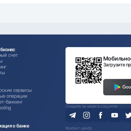
бизнес
ный счет
Мобильное
ы
Загрузите пр
инг
ты
ы
рские сервисы
ые операции
ет-банкинг
Следите за нами в соцсетях
oling
ация о банке
Контакт-центр