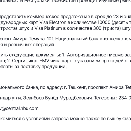
ельности Республики Узбекистан проводит изучение рынк
Серебряный депозит
Garmin pay
едставить коммерческое предложение в срок до 23 июня 20
Курсы валют
Эскроу-cчё
ународных карт Visa Electron в количестве 10000 (десять ты
Акции
Мобильное п
(триста) штук и Visa Platinum в количестве 300 (триста) шту
проспект Амира Темура, 101. Национальный банк внешнеэкон
ия и розничных операций
ть следующие документы: 1. Авторизационное письмо зав
н; 2. Сертификат EMV чипа карт, с указанием срока дейст
 оплаты за поставку продукции;
нального банка, по адресу: г. Ташкент, проспект Амира Тем
анкоматы
Согласие на обработку персональных данных
дар угли, Эсанбоев Бунёд Муродбекович. Телефоны.: 234-02-
v@central.nbu.com.
Контакт-центр
+998 78 148-00-10
комиться с условиями запроса можно также по вышеуказа
1344