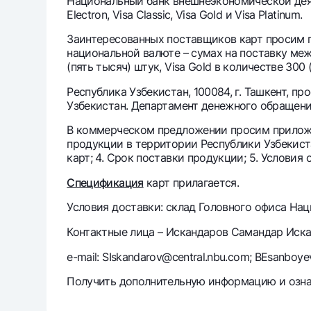
Национальный банк внешнеэкономической деят
Electron, Visa Classic, Visa Gold и Visa Platinum.
Заинтересованных поставщиков карт просим пр
Денежные переводы
национальной валюте – сумах на поставку межд
Тарифы
(пять тысяч) штук, Visa Gold в количестве 300 
Часто задаваемые вопросы
Республика Узбекистан, 100084, г. Ташкент, 
Узбекистан. Департамент денежного обращен
Ищите по сайту
В коммерческом предложении просим приложи
продукции в территории Республики Узбекиста
карт; 4. Срок поставки продукции; 5. Условия
Спецификация
карт прилагается.
Найти
Полезные ссылки
Условия доставки: склад Головного офиса Нацио
Часто задаваемые вопросы
Пресс-центр
Офисы и б
Контактные лица – Искандаров Самандар Искан
e-mail: SIskandarov@central.nbu.com; BEsanboye
Следите за нами в соцсетях
Получить дополнительную информацию и озна