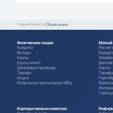
Главная
/
Новости
/
Объявления
Физическим лицам
Малый 
Кредиты
Расчет
Вклады
Кредит
Карты
Эквайр
Курсы валют
Депози
Денежные переводы
Карты
Тарифы
Тариф
Акции
Партнё
Мобильное приложение Milliy
Валютн
Интерн
Cash-po
Корпоративным клиентам
Информ