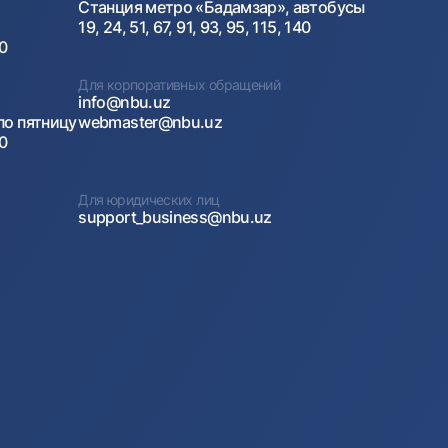
Станция метро «Бадамзар», автобусы
19, 24, 51, 67, 91, 93, 95, 115, 140
00
Для корпоративных обращений
info@nbu.uz
по пятницу
webmaster@nbu.uz
00
Для юридических лиц
support_business@nbu.uz