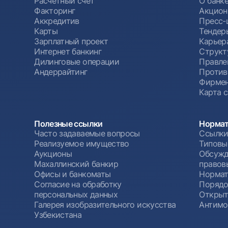
Расчетный счет
О банк
Факторинг
Акцион
Аккредитив
Пресс-
Карты
Тендер
Зарплатный проект
Карьер
Интернет банкинг
Структ
Дилинговые операции
Правле
Андеррайтинг
Против
Фирмен
Карта 
Полезные ссылки
Нормат
Часто задаваемые вопросы
Ссылки
Реализуемое имущество
Типовы
Аукционы
Обсужд
Махаллинский банкир
правов
Офисы и банкоматы
Нормат
Согласие на обработку
Порядо
персональных данных
Открыт
Галерея изобразительного искусства
Антимо
Узбекистана