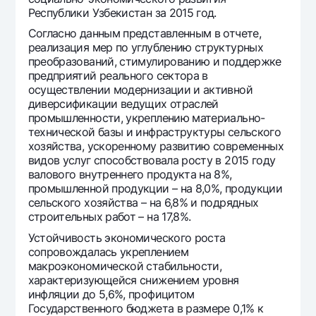
Офисы и банкоматы
Республики Узбекистан за 2015 год.
Согласие на обработку персональных данных
Согласно данным представленным в отчете,
реализация мер по углублению структурных
преобразований, стимулированию и поддержке
Следите за нами в соцсетях
предприятий реального сектора в
осуществлении модернизации и активной
диверсификации ведущих отраслей
Контакт-центр
+998 78 148-00-10
1344
промышленности, укреплению материально-
технической базы и инфраструктуры сельского
хозяйства, ускоренному развитию современных
видов услуг способствовала росту в 2015 году
валового внутреннего продукта на 8%,
промышленной продукции – на 8,0%, продукции
сельского хозяйства – на 6,8% и подрядных
строительных работ – на 17,8%.
Устойчивость экономического роста
сопровождалась укреплением
макроэкономической стабильности,
характеризующейся снижением уровня
инфляции до 5,6%, профицитом
Государственного бюджета в размере 0,1% к