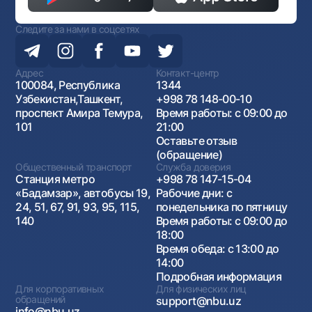
Следите за нами в соцсетях
Адрес
Контакт-центр
100084, Республика
1344
Узбекистан,Ташкент,
+998 78 148-00-10
проспект Амира Темура,
Время работы: с 09:00 до
101
21:00
Оставьте отзыв
(обращение)
Общественный транспорт
Служба доверия
Станция метро
+998 78 147-15-04
«Бадамзар», автобусы 19,
Рабочие дни: с
24, 51, 67, 91, 93, 95, 115,
понедельника по пятницу
140
Время работы: с 09:00 до
18:00
Время обеда: с 13:00 до
14:00
Подробная информация
Для корпоративных
Для физических лиц
обращений
support@nbu.uz
info@nbu.uz