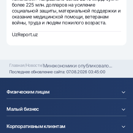
более 225 млн. долларов на усиление
социальной защиты, материальной поддержки и
оказание медицинской помощи, ветеранам
войны, труда и людям пожилого возраста.
UzReport.uz
Главная
/
Новости
/
Минэкономики опубликовало...
Последнее обновление сайта:
07.08.2026 03:45:00
Физическим лицам
Кредиты
Малый бизнес
Вклады
Карты
Расчетный счет
Курсы валют
Корпоративным клиентам
Кредиты
Денежные переводы