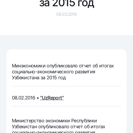
за 2015 год
Путешественнику
National Green
До востребования USD
UzCard/HUMO
Эскроу-cчёт
Для всех USD
08.02.2016
Visa
Золотой депозит
Тарифы
Visa FIFA
Золотые слитки от НБУ
Mastercard
Акции
Серебряный депозит
Зарплатные
Мобильное приложение Milliy
Garmin pay
Часто задаваемые вопросы
Минэкономики опубликовало отчет об итогах
социально-экономического развития
Узбекистана за 2015 год
Ищите по сайту
08.02.2016 •
"UzReport"
Найти
Полезные ссылки
Часто задаваемые вопросы
Министерство экономики Республики
Узбекистан опубликовало отчет об итогах
Пресс-центр
социально-экономического развития