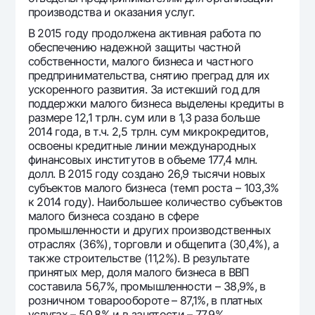
производства и оказания услуг.
В 2015 году продолжена активная работа по
обеспечению надежной защиты частной
собственности, малого бизнеса и частного
предпринимательства, снятию преград для их
ускоренного развития. За истекший год для
поддержки малого бизнеса выделены кредиты в
размере 12,1 трлн. сум или в 1,3 раза больше
2014 года, в т.ч. 2,5 трлн. сум микрокредитов,
освоены кредитные линии международных
финансовых институтов в объеме 177,4 млн.
долл. В 2015 году создано 26,9 тысячи новых
субъектов малого бизнеса (темп роста – 103,3%
к 2014 году). Наибольшее количество субъектов
малого бизнеса создано в сфере
промышленности и других производственных
отраслях (36%), торговли и общепита (30,4%), а
также строительстве (11,2%). В результате
принятых мер, доля малого бизнеса в ВВП
составила 56,7%, промышленности – 38,9%, в
розничном товарообороте – 87,1%, в платных
услугах – 50,8% и в занятости – 77,9%.