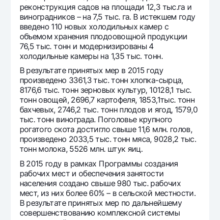
реконструкция садов на площади 12,3 тыс.га и
виноградников – на 7,5 тыс. га. В истекшем году
введено 110 новых холодильных камер с
объемом хранения плодоовощной продукции
76,5 тыс. тонн и модернизированы 4
холодильные камеры на 1,35 тыс. тонн.
В результате принятых мер в 2015 году
произведено 3361,3 тыс. тонн хлопка-сырца,
8176,6 тыс. тонн зерновых культур, 10128,1 тыс.
тонн овощей, 2696,7 картофеля, 1853,1тыс. тонн
бахчевых, 2746,2 тыс. тонн плодов и ягод, 1579,0
тыс. тонн винограда. Поголовье крупного
рогатого скота достигло свыше 11,6 млн. голов,
произведено 2033,5 тыс. тонн мяса, 9028,2 тыс.
тонн молока, 5526 млн. штук яиц.
В 2015 году в рамках Программы создания
рабочих мест и обеспечения занятости
населения создано свыше 980 тыс. рабочих
мест, из них более 60% – в сельской местности.
В результате принятых мер по дальнейшему
совершенствованию комплексной системы