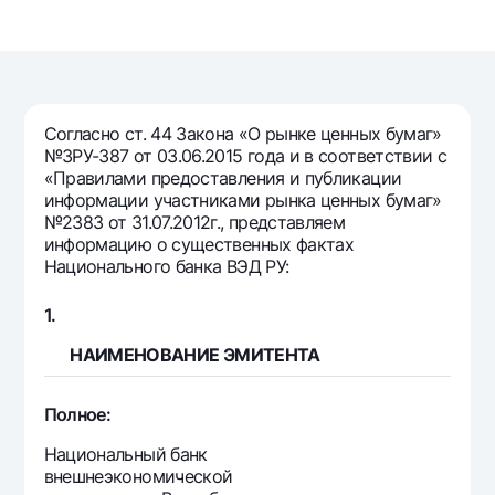
Путешественнику
National Green
До востребования USD
UzCard/HUMO
Эскроу-cчёт
Для всех USD
Visa
Золотой депозит
Тарифы
Visa FIFA
Золотые слитки от НБУ
Mastercard
Согласно ст. 44 Закона «О рынке ценных бумаг»
Акции
Серебряный депозит
№ЗРУ-387 от 03.06.2015 года и в соответствии с
Зарплатные
«Правилами предоставления и публикации
Мобильное приложение Milliy
Garmin pay
информации участниками рынка ценных бумаг»
№2383 от 31.07.2012г., представляем
Часто задаваемые вопросы
информацию о существенных фактах
Национального банка ВЭД РУ:
Ищите по сайту
1.
НАИМЕНОВАНИЕ ЭМИТЕНТА
Полное:
Найти
Полезные ссылки
Часто задаваемые вопросы
Национальный банк
внешнеэкономической
Пресс-центр