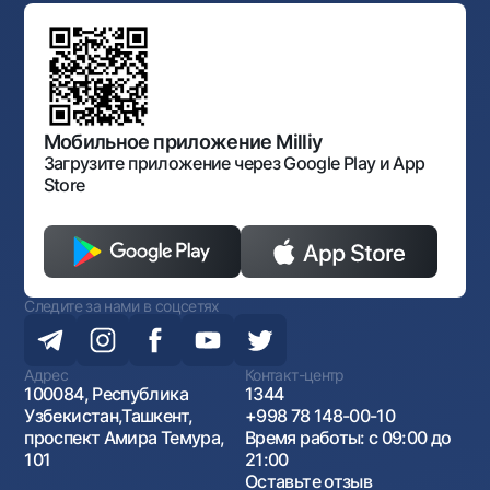
Типовые договоры
Офисы и банкоматы
Противодействие коррупции
Обсуждение проектов нормативно-правовых
Согласие на обработку персональных данных
Фирменный стиль
документов
Галерея изобразительного искусства Узбекистана
Карта сайта
Нормативно-правовые документы
Порядок и режим работы НБУ
Открытые данные
Антимонопольный комплаенс
Мобильное приложение Milliy
Загрузите приложение через Google Play и App
Store
Следите за нами в соцсетях
Адрес
Контакт-центр
100084, Республика
1344
Узбекистан,Ташкент,
+998 78 148-00-10
проспект Амира Темура,
Время работы: с 09:00 до
101
21:00
Оставьте отзыв