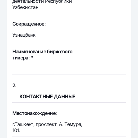
деятельности Республики
Офисы и банкоматы
Узбекистан
Согласие на обработку персональных данных
Сокращенное:
Следите за нами в соцсетях
Узнацбанк
Контакт-центр
+998 78 148-00-10
1344
Наименование биржевого
тикера: *
-
2.
КОНТАКТНЫЕ ДАННЫЕ
Местонахождение:
г.Ташкент, проспект. А. Темура,
101.