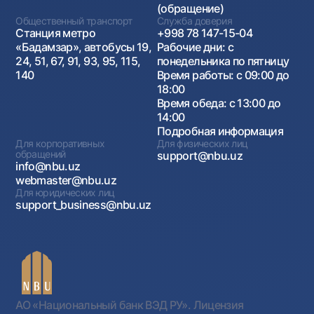
(обращение)
Общественный транспорт
Служба доверия
Станция метро
+998 78 147-15-04
«Бадамзар», автобусы 19,
Рабочие дни: с
24, 51, 67, 91, 93, 95, 115,
понедельника по пятницу
140
Время работы: с 09:00 до
18:00
Время обеда: с 13:00 до
14:00
Подробная информация
Для корпоративных
Для физических лиц
обращений
support@nbu.uz
info@nbu.uz
webmaster@nbu.uz
Для юридических лиц
support_business@nbu.uz
АО «Национальный банк ВЭД РУ». Лицензия