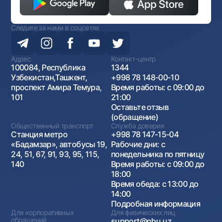
Следите за нами в соцсетях
Адрес
Контакт-центр
100084, Республика
1344
Узбекистан,Ташкент,
+998 78 148-00-10
проспект Амира Темура,
Время работы: с 09:00 до
101
21:00
Оставьте отзыв
(обращение)
Общественный транспорт
Служба доверия
Станция метро
+998 78 147-15-04
«Бадамзар», автобусы 19,
Рабочие дни: с
24, 51, 67, 91, 93, 95, 115,
понедельника по пятницу
140
Время работы: с 09:00 до
18:00
Время обеда: с 13:00 до
14:00
Подробная информация
Для корпоративных
Для физических лиц
обращений
support@nbu.uz