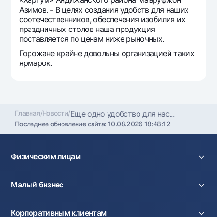
«Хартум» Андижанского района Маъруфжон
Офисы и банкоматы
Азимов. - В целях создания удобств для наших
соотечественников, обеспечения изобилия их
Согласие на обработку персональных данных
праздничных столов наша продукция
поставляется по ценам ниже рыночных.
Следите за нами в соцсетях
Горожане крайне довольны организацией таких
ярмарок.
Контакт-центр
+998 78 148-00-10
1344
Главная
/
Новости
/
Еще одно удобство для нас...
Последнее обновление сайта:
10.08.2026 18:48:12
Физическим лицам
Кредиты
Малый бизнес
Вклады
Карты
Расчетный счет
Курсы валют
Корпоративным клиентам
Кредиты