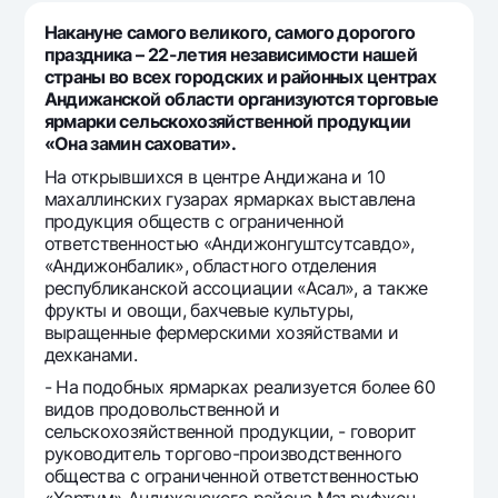
Путешественнику
National Green
До востребования USD
Накануне самого великого, самого дорогого
UzCard/HUMO
Эскроу-cчёт
Для всех USD
праздника – 22-летия независимости нашей
Visa
страны во всех городских и районных центрах
Золотой депозит
Тарифы
Андижанской области организуются торговые
Visa Champion
Золотые слитки от НБУ
ярмарки сельскохозяйственной продукции
Mastercard
Акции
«Она замин саховати».
Серебряный депозит
Зарплатные
На открывшихся в центре Андижана и 10
Мобильное приложение Milliy
махаллинских гузарах ярмарках выставлена
Garmin pay
продукция обществ с ограниченной
Часто задаваемые вопросы
ответственностью «Андижонгуштсутсавдо»,
«Андижонбалик», областного отделения
республиканской ассоциации «Асал», а также
Ищите по сайту
фрукты и овощи, бахчевые культуры,
выращенные фермерскими хозяйствами и
дехканами.
- На подобных ярмарках реализуется более 60
видов продовольственной и
Найти
Полезные ссылки
сельскохозяйственной продукции, - говорит
Часто задаваемые вопросы
руководитель торгово-производственного
общества с ограниченной ответственностью
Пресс-центр