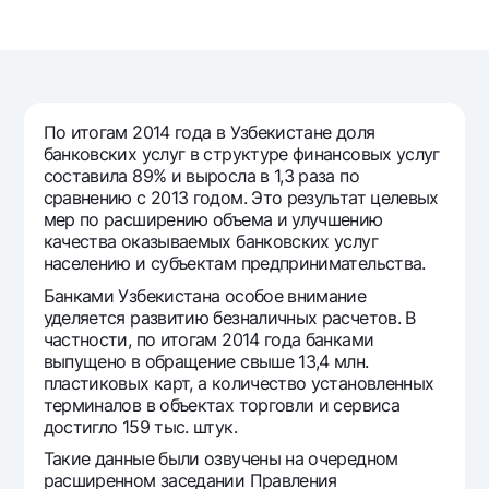
Путешественнику
National Green
До востребования USD
UzCard/HUMO
Эскроу-cчёт
Для всех USD
Visa
Золотой депозит
Тарифы
Visa FIFA
Золотые слитки от НБУ
Mastercard
По итогам 2014 года в Узбекистане доля
Акции
Серебряный депозит
банковских услуг в структуре финансовых услуг
Зарплатные
составила 89% и выросла в 1,3 раза по
Мобильное приложение Milliy
Garmin pay
сравнению с 2013 годом. Это результат целевых
мер по расширению объема и улучшению
Часто задаваемые вопросы
качества оказываемых банковских услуг
населению и субъектам предпринимательства.
Банками Узбекистана особое внимание
Ищите по сайту
уделяется развитию безналичных расчетов. В
частности, по итогам 2014 года банками
выпущено в обращение свыше 13,4 млн.
пластиковых карт, а количество установленных
терминалов в объектах торговли и сервиса
Найти
Полезные ссылки
достигло 159 тыс. штук.
Часто задаваемые вопросы
Такие данные были озвучены на очередном
Пресс-центр
расширенном заседании Правления