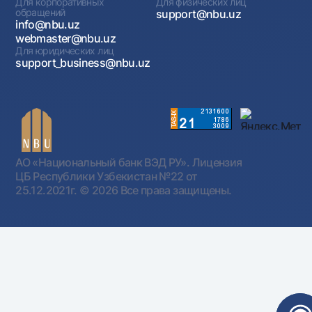
Для корпоративных
Для физических лиц
обращений
support@nbu.uz
info@nbu.uz
webmaster@nbu.uz
Для юридических лиц
support_business@nbu.uz
АО «Национальный банк ВЭД РУ». Лицензия
ЦБ Республики Узбекистан №22 от
25.12.2021г.
© 2026 Все права защищены.