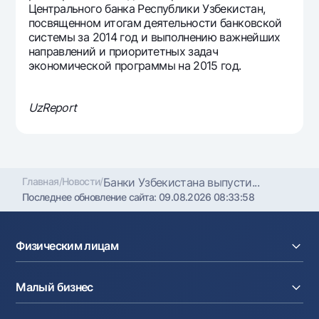
Центрального банка Республики Узбекистан,
Офисы и банкоматы
посвященном итогам деятельности банковской
Согласие на обработку персональных данных
системы за 2014 год и выполнению важнейших
направлений и приоритетных задач
экономической программы на 2015 год.
Следите за нами в соцсетях
Контакт-центр
UzReport
+998 78 148-00-10
1344
Главная
/
Новости
/
Банки Узбекистана выпусти...
Последнее обновление сайта:
09.08.2026 08:33:58
Физическим лицам
Кредиты
Малый бизнес
Вклады
Карты