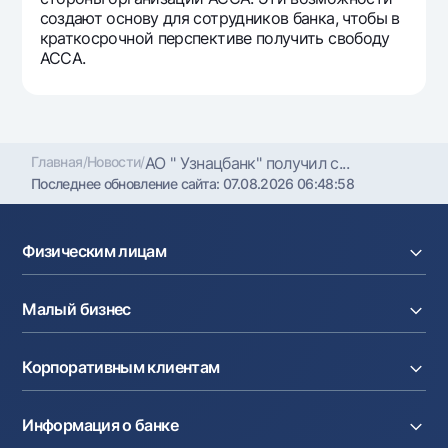
создают основу для сотрудников банка, чтобы в
краткосрочной перспективе получить свободу
ACCA.
Главная
/
Новости
/
АО " Узнацбанк" получил с...
Последнее обновление сайта:
07.08.2026 06:48:58
Физическим лицам
Кредиты
Малый бизнес
Вклады
Карты
Расчетный счет
Курсы валют
Корпоративным клиентам
Кредиты
Денежные переводы
Эквайринг
Тарифы
Расчетный счет
Депозиты
Акции
Информация о банке
Факторинг
Карты
Мобильное приложение Milliy