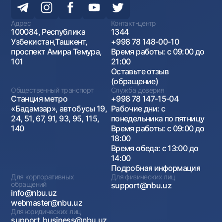
Адрес
Контакт-центр
100084, Республика
1344
Узбекистан,Ташкент,
+998 78 148-00-10
проспект Амира Темура,
Время работы: с 09:00 до
101
21:00
Оставьте отзыв
(обращение)
Общественный транспорт
Служба доверия
Станция метро
+998 78 147-15-04
«Бадамзар», автобусы 19,
Рабочие дни: с
24, 51, 67, 91, 93, 95, 115,
понедельника по пятницу
140
Время работы: с 09:00 до
18:00
Время обеда: с 13:00 до
14:00
Подробная информация
Для корпоративных
Для физических лиц
обращений
support@nbu.uz
info@nbu.uz
webmaster@nbu.uz
Для юридических лиц
support_business@nbu.uz