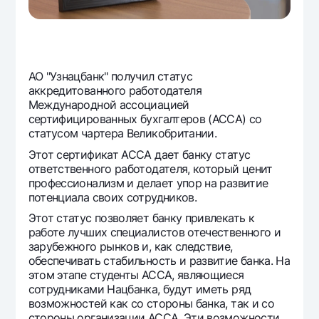
Офисы и банкоматы
Согласие на обработку персональных данных
Следите за нами в соцсетях
АО "Узнацбанк" получил статус
аккредитованного работодателя
Международной ассоциацией
Контакт-центр
+998 78 148-00-10
1344
сертифицированных бухгалтеров (ACCA) со
статусом чартера Великобритании.
Этот сертификат ACCA дает банку статус
ответственного работодателя, который ценит
профессионализм и делает упор на развитие
потенциала своих сотрудников.
Этот статус позволяет банку привлекать к
работе лучших специалистов отечественного и
зарубежного рынков и, как следствие,
обеспечивать стабильность и развитие банка. На
этом этапе студенты ACCA, являющиеся
сотрудниками Нацбанка, будут иметь ряд
возможностей как со стороны банка, так и со
стороны организации ACCA. Эти возможности