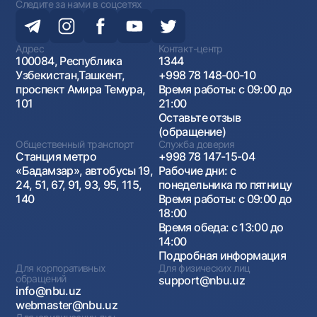
Следите за нами в соцсетях
Адрес
Контакт-центр
100084, Республика
1344
Узбекистан,Ташкент,
+998 78 148-00-10
проспект Амира Темура,
Время работы: с 09:00 до
101
21:00
Оставьте отзыв
(обращение)
Общественный транспорт
Служба доверия
Станция метро
+998 78 147-15-04
«Бадамзар», автобусы 19,
Рабочие дни: с
24, 51, 67, 91, 93, 95, 115,
понедельника по пятницу
140
Время работы: с 09:00 до
18:00
Время обеда: с 13:00 до
14:00
Подробная информация
Для корпоративных
Для физических лиц
обращений
support@nbu.uz
info@nbu.uz
webmaster@nbu.uz