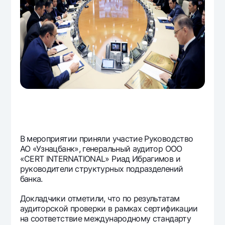
Офисы и банкоматы
Согласие на обработку персональных данных
Следите за нами в соцсетях
Контакт-центр
+998 78 148-00-10
1344
В мероприятии приняли участие Руководство
АО «Узнацбанк», генеральный аудитор ООО
«CERT INTERNATIONAL» Риад Ибрагимов и
руководители структурных подразделений
банка.
Докладчики отметили, что по результатам
аудиторской проверки в рамках сертификации
на соответствие международному стандарту