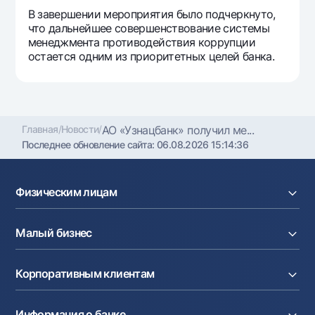
В завершении мероприятия было подчеркнуто,
что дальнейшее совершенствование системы
менеджмента противодействия коррупции
остается одним из приоритетных целей банка.
Главная
/
Новости
/
АО «Узнацбанк» получил ме...
Последнее обновление сайта:
06.08.2026 15:14:36
Физическим лицам
Кредиты
Малый бизнес
Вклады
Карты
Расчетный счет
Курсы валют
Корпоративным клиентам
Кредиты
Денежные переводы
Эквайринг
Тарифы
Расчетный счет
Депозиты
Акции
Информация о банке