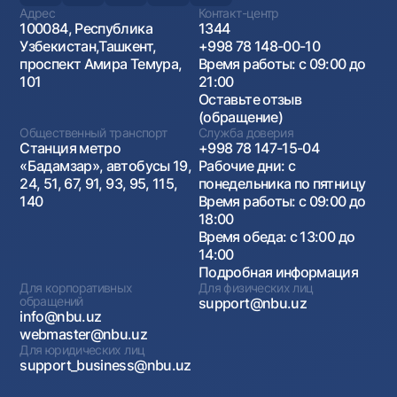
Адрес
Контакт-центр
100084, Республика
1344
Узбекистан,Ташкент,
+998 78 148-00-10
проспект Амира Темура,
Время работы: с 09:00 до
101
21:00
Оставьте отзыв
(обращение)
Общественный транспорт
Служба доверия
Станция метро
+998 78 147-15-04
«Бадамзар», автобусы 19,
Рабочие дни: с
24, 51, 67, 91, 93, 95, 115,
понедельника по пятницу
140
Время работы: с 09:00 до
18:00
Время обеда: с 13:00 до
14:00
Подробная информация
Для корпоративных
Для физических лиц
обращений
support@nbu.uz
info@nbu.uz
webmaster@nbu.uz
Для юридических лиц
support_business@nbu.uz