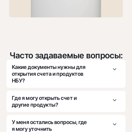
Часто задаваемые вопросы:
Какие документы нужны для
открытия счета и продуктов
НБУ?
1. Документ, удостоверяющий личность лиц(-
Где я могу открыть счет и
а), обладающего(-их) полномочиями
другие продукты?
подписания платежных документов от имени
клиента
1. Для открытия счета и других продуктов
У меня остались вопросы, где
2. Документы о государственной регистрации
необходимо посетить отделение НБУ.
я могу уточнить