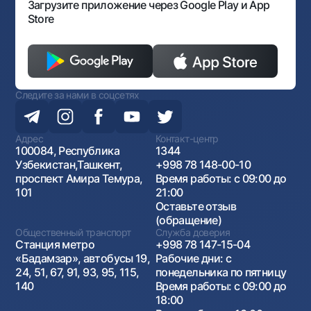
Загрузите приложение через Google Play и App
Store
Следите за нами в соцсетях
Адрес
Контакт-центр
100084, Республика
1344
Узбекистан,Ташкент,
+998 78 148-00-10
проспект Амира Темура,
Время работы: с 09:00 до
101
21:00
Оставьте отзыв
(обращение)
Общественный транспорт
Служба доверия
Станция метро
+998 78 147-15-04
«Бадамзар», автобусы 19,
Рабочие дни: с
24, 51, 67, 91, 93, 95, 115,
понедельника по пятницу
140
Время работы: с 09:00 до
18:00