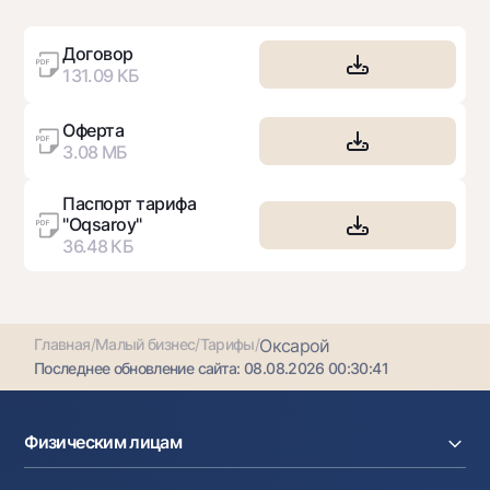
+998 78 148 00 10 (режим работы с 09:00 до
21:00)
Договор
131.09 КБ
Оферта
3.08 МБ
Паспорт тарифа
"Oqsaroy"
36.48 КБ
Главная
/
Малый бизнес
/
Тарифы
/
Оксарой
Последнее обновление сайта:
08.08.2026 00:30:41
Физическим лицам