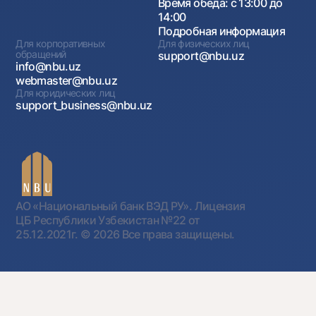
Время обеда: с 13:00 до
14:00
Подробная информация
Для корпоративных
Для физических лиц
обращений
support@nbu.uz
info@nbu.uz
webmaster@nbu.uz
Для юридических лиц
support_business@nbu.uz
АО «Национальный банк ВЭД РУ». Лицензия
ЦБ Республики Узбекистан №22 от
25.12.2021г.
© 2026 Все права защищены.