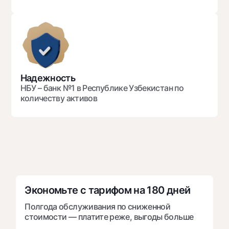
Офисы и банкоматы
Согласие на обработку персональных данных
Следите за нами в соцсетях
Контакт-центр
Надежность
+998 78 148-00-10
1344
НБУ – банк №1 в Республике Узбекистан по
количеству активов
Экономьте с тарифом на 180 дней
Полгода обслуживания по сниженной
стоимости — платите реже, выгоды больше