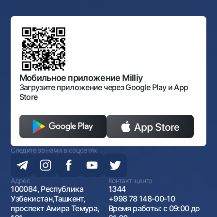
Структура банка
Ссылки на вышестоящие органы
Махаллинский банкир
Правление банка
Типовые договоры
Офисы и банкоматы
Противодействие коррупции
Обсуждение проектов нормативно-правовых
Согласие на обработку персональных данных
Фирменный стиль
документов
Галерея изобразительного искусства Узбекистана
Карта сайта
Нормативно-правовые документы
Порядок и режим работы НБУ
Открытые данные
Антимонопольный комплаенс
Мобильное приложение Milliy
Загрузите приложение через Google Play и App
Store
Следите за нами в соцсетях
Адрес
Контакт-центр
100084, Республика
1344
Узбекистан,Ташкент,
+998 78 148-00-10
проспект Амира Темура,
Время работы: с 09:00 до