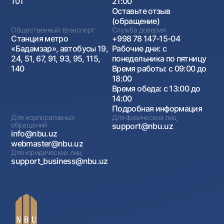
101
21:00
Оставьте отзыв
(обращение)
Общественный транспорт
Служба доверия
Станция метро
+998 78 147-15-04
«Бадамзар», автобусы 19,
Рабочие дни: с
24, 51, 67, 91, 93, 95, 115,
понедельника по пятницу
140
Время работы: с 09:00 до
18:00
Время обеда: с 13:00 до
14:00
Подробная информация
Для корпоративных
Для физических лиц
обращений
support@nbu.uz
info@nbu.uz
webmaster@nbu.uz
Для юридических лиц
support_business@nbu.uz