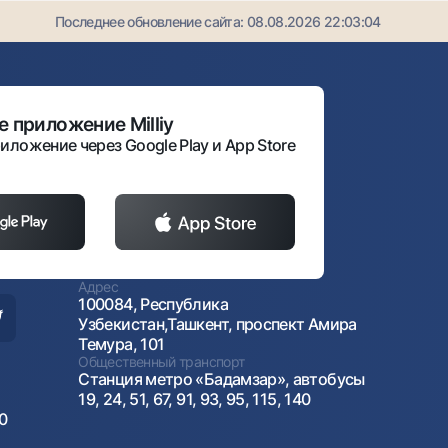
Последнее обновление сайта:
08.08.2026 22:03:04
 приложение Milliy
иложение через Google Play и App Store
Адрес
100084, Республика
Узбекистан,Ташкент, проспект Амира
Темура, 101
Общественный транспорт
Станция метро «Бадамзар», автобусы
19, 24, 51, 67, 91, 93, 95, 115, 140
00