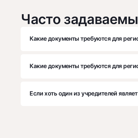
Часто задаваемы
Какие документы требуются для реги
Паспорт
Какие документы требуются для рег
Паспорта всех учредителей
Если хоть один из учредителей являе
Устав
Адрес
Необходимо получить ПИНФЛ в ЦГУ