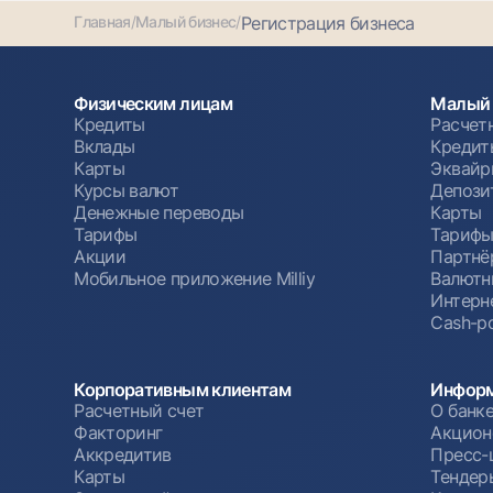
Главная
/
Малый бизнес
/
Регистрация бизнеса
Физическим лицам
Малый 
Кредиты
Расчет
Вклады
Кредит
Карты
Эквайр
Курсы валют
Депози
Денежные переводы
Карты
Тарифы
Тариф
Акции
Партнё
Мобильное приложение Milliy
Валютн
Интерн
Cash-po
Корпоративным клиентам
Информ
Расчетный счет
О банк
Факторинг
Акцион
Аккредитив
Пресс-
Карты
Тендер