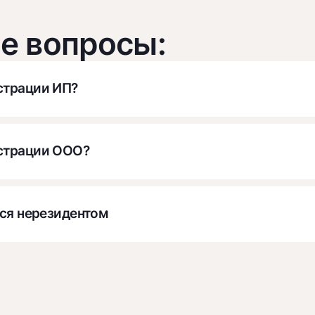
е вопросы:
страции ИП?
истрации ООО?
тся нерезидентом