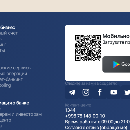
бизнес
ный счет
Мобильное
ы
Загрузите пр
инг
ты
ы
рские сервисы
ые операции
ет-банкинг
Следите за нами в соцсетях
oling
ация о банке
Контакт-центр
е
1344
ерам и инвесторам
+998 78 148-00-10
центр
Время работы: с 09:00 до 21:
ы
Оставьте отзыв (обращение)