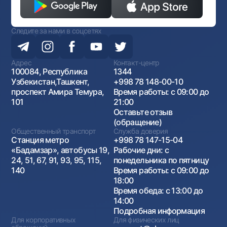
Следите за нами в соцсетях
Адрес
Контакт-центр
100084, Республика
1344
Узбекистан,Ташкент,
+998 78 148-00-10
проспект Амира Темура,
Время работы: с 09:00 до
101
21:00
Оставьте отзыв
(обращение)
Общественный транспорт
Служба доверия
Станция метро
+998 78 147-15-04
«Бадамзар», автобусы 19,
Рабочие дни: с
24, 51, 67, 91, 93, 95, 115,
понедельника по пятницу
140
Время работы: с 09:00 до
18:00
Время обеда: с 13:00 до
14:00
Подробная информация
Для корпоративных
Для физических лиц