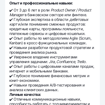
Опыт и профессиональные навыки:
✔️ От 3 до 6 лет в роли
Product Owner / Product
Manager
в банковском секторе или финтехе.
✔️ Глубокая экспертиза в области
дебетовых
карт
и/или понимание смежных продуктов:
кредитные карты, программы лояльности,
платежные сервисы и цифровые кошельки.
✔️ Опыт работы по методологиям Agile (Scrum,
Kanban) в кросс-функциональных командах.
✔️ Навыки разработки продуктовой стратегии и
проведения анализа рынка.
✔️ Уверенное владение инструментами
управления задачами:
Jira, Confluence, Trello
.
✔️ Опыт работы с цифровыми каналами продаж,
интернет и мобильными банками.
✔️ Глубокое понимание финансовых метрик и
юнит-экономики.
✔️ Навыки проведения A/B-тестирования и
анализа клиентских данных.
Личные качества:
✔️ Отличные коммуникационные навыки,
способность работать с топ-менеджментом и