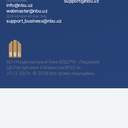
обращений
support@nbu.uz
info@nbu.uz
webmaster@nbu.uz
Для юридических лиц
support_business@nbu.uz
АО «Национальный банк ВЭД РУ». Лицензия
ЦБ Республики Узбекистан №22 от
25.12.2021г.
© 2026 Все права защищены.