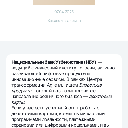
Путешественнику
National Green
До востребования USD
UzCard/HUMO
Эскроу-cчёт
07.04.2025
Для всех USD
Visa
Вакансия закрыта
Золотой депозит
Тарифы
Visa FIFA
Золотые слитки от НБУ
Mastercard
Акции
Серебряный депозит
Зарплатные
Мобильное приложение Milliy
Garmin pay
Часто задаваемые вопросы
Национальный банк Узбекистана (НБУ)
—
ведущий финансовый институт страны, активно
развивающий цифровые продукты и
Ищите по сайту
инновационные сервисы. В рамках Центра
трансформации Agile мы ищем
Владельца
продукта
, который возглавит ключевое
направление розничного бизнеса —
дебетовые
карты
.
Если у вас есть успешный опыт работы с
Найти
Полезные ссылки
дебетовыми картами, кредитными картами,
Часто задаваемые вопросы
программами лояльности, платежными
Пресс-центр
сервисами или цифровыми кошельками, и вы