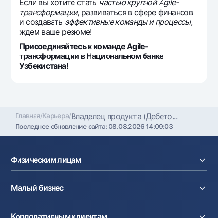
Если вы хотите стать
частью крупной Agile-
трансформации
, развиваться в сфере финансов
и создавать
эффективные команды и процессы
,
ждем ваше резюме!
Присоединяйтесь к команде Agile-
трансформации в Национальном банке
Узбекистана!
Главная
/
Карьера
/
Владелец продукта (Дебето...
Последнее обновление сайта:
08.08.2026 14:09:03
Физическим лицам
Кредиты
Малый бизнес
Вклады
Карты
Расчетный счет
Курсы валют
Корпоративным клиентам