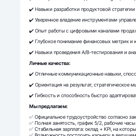
✔️ Навыки разработки продуктовой стратегии 
✔️ Уверенное владение инструментами управл
✔️ Опыт работы с цифровыми каналами продаж
✔️ Глубокое понимание финансовых метрик и 
✔️ Навыки проведения A/B-тестирования и ана
Личные качества:
✔️ Отличные коммуникационные навыки, спос
✔️ Ориентация на результат, стратегическое 
✔️ Гибкость и способность быстро адаптирова
Мы предлагаем:
✅ Официальное трудоустройство согласно зак
✅ Полная занятость, график 5/2, рабочие часы с
✅ Стабильная зарплата: оклад + KPI, на котор
✅ Возможность построить карьеру в ведущем 