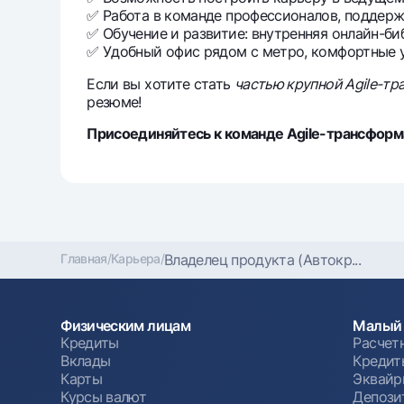
✅ Работа в команде профессионалов, поддерж
✅ Обучение и развитие: внутренняя онлайн-биб
✅ Удобный офис рядом с метро, комфортные у
Если вы хотите стать
частью крупной Agile-т
резюме!
Присоединяйтесь к команде Agile-трансформ
Главная
/
Карьера
/
Владелец продукта (Автокр...
Физическим лицам
Малый 
Кредиты
Расчет
Вклады
Кредит
Карты
Эквайр
Курсы валют
Депози