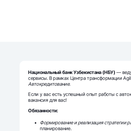
Денежные переводы
Тарифы
Часто задаваемые вопросы
Ищите по сайту
Национальный банк Узбекистана (НБУ)
— веду
сервисы. В рамках Центра трансформации Ag
Авто
кредитование
.
Найти
Полезные ссылки
Часто задаваемые вопросы
Пресс-центр
Офисы и б
Если у вас есть успешный опыт работы с авто
вакансия для вас!
Обязанности:
Следите за нами в соцсетях
Формирование и реализация стратегии р
планирование.