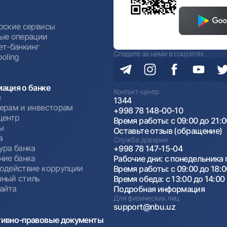
ы
рские сервисы
ые операции
ет-банкинг
Следите за нами в соцсетях
oling
ация о банке
Контакт-центр
е
1344
ерам и инвесторам
+998 78 148-00-10
центр
Время работы: с 09:00 до 21:
ы
Оставьте отзыв (обращение)
а
Служба доверия
ура банка
+998 78 147-15-04
ние банка
Рабочие дни: с понедельника 
одействие коррупции
Время работы: с 09:00 до 18:
ный стиль
Время обеда: с 13:00 до 14:00
сайта
Подробная информация
Для физических лиц
support@nbu.uz
ивно-правовые документы