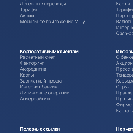
Денежные переводы
Карты
Тарифы
Тариф
Акции
Партнё
Мобильное приложение Milliy
Валютн
Интерн
Cash-po
Корпоративным клиентам
Информ
Расчетный счет
О банк
Факторинг
Акцион
Аккредитив
Пресс-
Карты
Тендер
Зарплатный проект
Карьер
Интернет банкинг
Структ
Дилинговые операции
Правле
Андеррайтинг
Против
Фирмен
Карта 
Полезные ссылки
Нормат