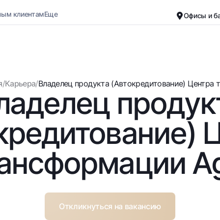
ным клиентам
Еще
Офисы и б
Карьера
О банке
Малому бизнесу
Обычная версия
я
/
Карьера
/
Владелец продукта (Автокредитование) Центра тр
ладелец продук
Черно-белая версия
Вклады
Карты
Включить озвучивание
Для всех
Бесплатные
кредитование) 
До востребования
Премиальные
Евро
Путешественн
ансформации Ag
Возможно все
UzCard/HUMO
До востребования USD
Visa
Для всех USD
Visa FIFA
Золотой депозит
Mastercard
Откликнуться на вакансию
Золотые слитки от НБУ
Зарплатные