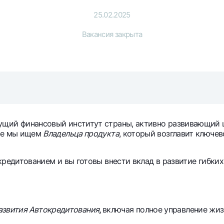
Серебряный депозит
Garmin pay
25.02.2025
Курсы валют
Эскроу-cчё
Вакансия закрыта
Акции
Мобильное п
щий финансовый институт страны, активно развивающий 
ile мы ищем
Владельца продукта
, который возглавит ключе
анкоматы
Согласие на обработку персональных данных
кредитованием и вы готовы внести вклад в развитие гибк
Контакт-центр
+998 78 148-00-10
1344
азвития Автокредитования
,
включая полное управление жиз