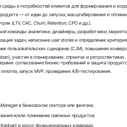
й среды и потребностей клиентов для формирования и кор
родукта — от идеи до запуска, масштабирования и оптими
ик (LTV, CAC, Churn, Retention, CPO и др.).
ной команды
: аналитики, дизайнеры, разработчики, маркето
зация задач, написание
user stories
и определение критерие
ние пользовательских сценариев (CJM), повышение конверс
nban), участие в планировании, спринтах и ретроспективах.
рами: согласование бизнес-требований и защита продукто
гипотез, запуск MVP, проведение A/B-тестирования.
t Manager
в банковском секторе или финтехе.
ования
и/или понимание смежных продуктов.
, Kanban) в кросс-функциональных командах.