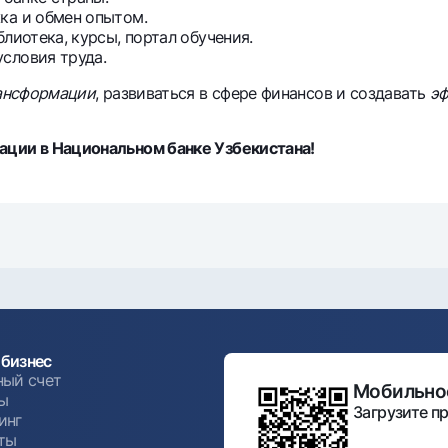
ка и обмен опытом.
лиотека, курсы, портал обучения.
словия труда.
рансформации
, развиваться в сфере финансов и создавать
эф
ации в Национальном банке Узбекистана!
бизнес
ный счет
Мобильное
ы
Загрузите пр
инг
ты