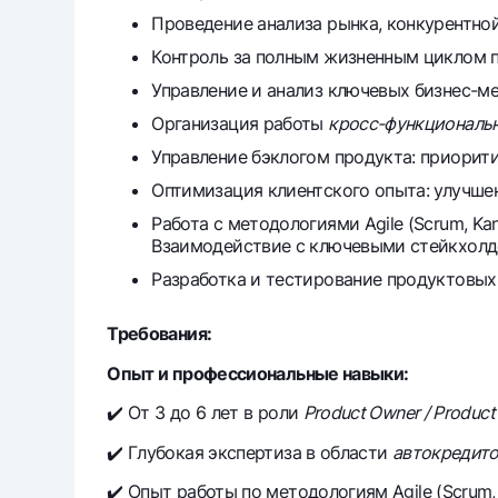
Проведение анализа рынка, конкурентно
Контроль за полным жизненным циклом п
Управление и анализ ключевых бизнес-метр
Организация работы
кросс-функциональ
Управление бэклогом продукта: приорити
Оптимизация клиентского опыта: улучше
Работа с методологиями Agile (Scrum, Ka
Взаимодействие с ключевыми стейкхолде
Разработка и тестирование продуктовых 
Требования:
Опыт и профессиональные навыки:
✔️ От 3 до 6 лет в роли
Product Owner / Produc
✔️ Глубокая экспертиза в области
авто
кредит
✔️ Опыт работы по методологиям Agile (Scrum